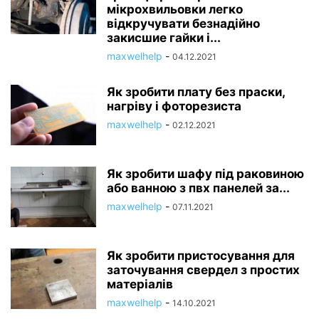
мікрохвильовки легко
відкручувати безнадійно
закисшие гайки і...
maxwelhelp
-
04.12.2021
Як зробити плату без праски,
нагріву і фоторезиста
maxwelhelp
-
02.12.2021
Як зробити шафу під раковиною
або ванною з пвх панелей за...
maxwelhelp
-
07.11.2021
Як зробити пристосування для
заточування свердел з простих
матеріалів
maxwelhelp
-
14.10.2021