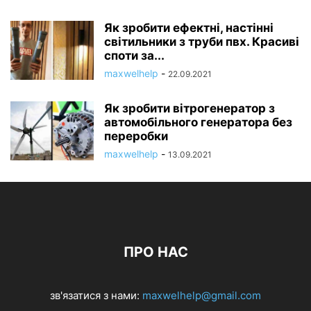
Як зробити ефектні, настінні
світильники з труби пвх. Красиві
споти за...
maxwelhelp
-
22.09.2021
Як зробити вітрогенератор з
автомобільного генератора без
переробки
maxwelhelp
-
13.09.2021
ПРО НАС
зв'язатися з нами:
maxwelhelp@gmail.com