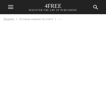
4FREE
DISCOVER THE ART OF PUBLISHING
Додому
Останні новини та статті
---