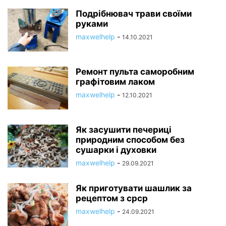
Подрібнювач трави своїми
руками
maxwelhelp
-
14.10.2021
Ремонт пульта саморобним
графітовим лаком
maxwelhelp
-
12.10.2021
Як засушити печериці
природним способом без
сушарки і духовки
maxwelhelp
-
29.09.2021
Як приготувати шашлик за
рецептом з срср
maxwelhelp
-
24.09.2021