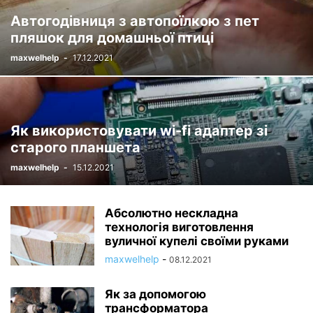
СПЕЦ / ПРИСПОСОБЛЕНИЯ / МЕТАЛЛ
СПЕЦ / УСИЛИТЕЛИ
Автогодівниця з автопоїлкою з пет
СТАТЬИ И ОБЗОРЫ
СТОЛЯРКА
СТРОИТЕЛЬСТВО
пляшок для домашньої птиці
ТЕПЛИЦЫ И ПАРНИКИ
ЯБЛОНИ
maxwelhelp
-
17.12.2021
Як використовувати wi-fi адаптер зі
старого планшета
maxwelhelp
-
15.12.2021
Абсолютно нескладна
технологія виготовлення
вуличної купелі своїми руками
maxwelhelp
-
08.12.2021
Як за допомогою
трансформатора