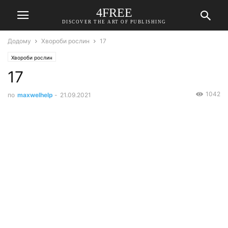
4FREE
DISCOVER THE ART OF PUBLISHING
Додому
Хвороби рослин
17
Хвороби рослин
17
1042
по
maxwelhelp
-
21.09.2021