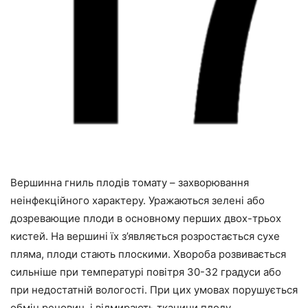
Вершинна гниль плодів томату – захворювання
неінфекційного характеру. Уражаються зелені або
дозревающие плоди в основному перших двох-трьох
кистей. На вершині їх з’являється розростається сухе
пляма, плоди стають плоскими. Хвороба розвивається
сильніше при температурі повітря 30-32 градуси або
при недостатній вологості. При цих умовах порушується
обмін речовин, і відмирають тканини плоду.