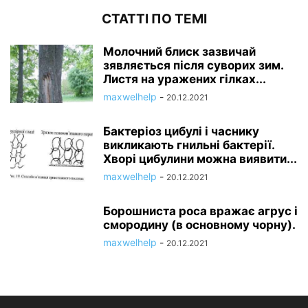
СТАТТІ ПО ТЕМІ
Молочний блиск зазвичай
зявляється після суворих зим.
Листя на уражених гілках...
maxwelhelp
-
20.12.2021
Бактеріоз цибулі і часнику
викликають гнильні бактерії.
Хворі цибулини можна виявити...
maxwelhelp
-
20.12.2021
Борошниста роса вражає агрус і
смородину (в основному чорну).
maxwelhelp
-
20.12.2021