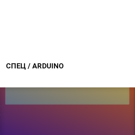
СПЕЦ / ARDUINO
---
•
Автосамоделки
Балкон
Бани, гаражи и др. объекты
Борьба с вредителями и болезнями
Вдохновение
Выставки
Гаджеты
Гид по выбору
Главная
Декор
Детали
Детская
Дизайн и Декор
Дизайн интерьера
Дом
Дом и дача
Жизнь
Квартиры до 45 кв.м.
личный опыт читателей
Новости
Общество
Организация пространства
Планировка
Полезные статьи
Разное
Ремонт, модернизация
Сад и участок
Сегодня в 11:23
Советы
Спец / Arduino
Спец / Инструменты