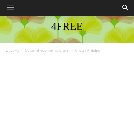
4FREE
DISCOVER THE ART OF PUBLISHING
Додому
Останні новини та статті
Спец / Arduino