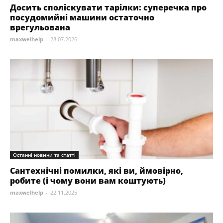
Досить споліскувати тарілки: суперечка про
посудомийні машини остаточно
врегульована
maxwelhelp
-
28.07.2026
Останні новини та статті
Сантехнічні помилки, які ви, ймовірно,
робите (і чому вони вам коштують)
maxwelhelp
-
22.11.2025