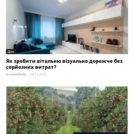
Дом
Як зробити вітальню візуально дорожче без
серйозних витрат?
maxwelhelp
-
06.12.2021