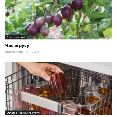
Статті по темі
Час агрусу
maxwelhelp
-
21.10.2021
Останні новини та статті