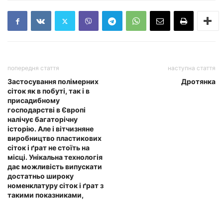
попередня стаття
наступна стаття
Застосування полімерних
Дротянка
сіток як в побуті, так і в
присадибному
господарстві в Європі
налічує багаторічну
історію. Але і вітчизняне
виробництво пластикових
сіток і ґрат не стоїть на
місці. Унікальна технологія
дає можливість випускати
достатньо широку
номенклатуру сіток і ґрат з
такими показниками,