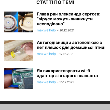
СТАТТІ ПО ТЕМІ
Глава ран олександр сергєєв:
“віруси можуть виникнути
несподівано”
maxwelhelp
-
20.12.2021
Автогодівниця з автопоїлкою з
пет пляшок для домашньої птиці
maxwelhelp
-
17.12.2021
Як використовувати wi-fi
адаптер зі старого планшета
maxwelhelp
-
15.12.2021