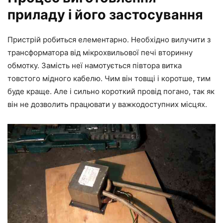
приладу і його застосування
Пристрій робиться елементарно. Необхідно вилучити з
трансформатора від мікрохвильової печі вторинну
обмотку. Замість неї намотується півтора витка
товстого мідного кабелю. Чим він товщі і коротше, тим
буде краще. Але і сильно короткий провід погано, так як
він не дозволить працювати у важкодоступних місцях.