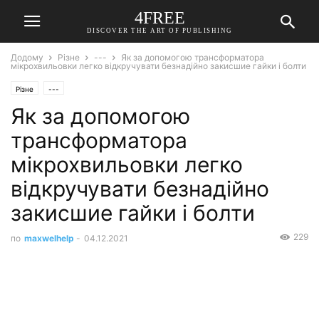
4FREE
DISCOVER THE ART OF PUBLISHING
Додому
Різне
---
Як за допомогою трансформатора
мікрохвильовки легко відкручувати безнадійно закисшие гайки і болти
Різне
---
Як за допомогою
трансформатора
мікрохвильовки легко
відкручувати безнадійно
закисшие гайки і болти
229
по
maxwelhelp
-
04.12.2021