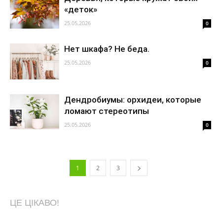
«деток»
25.05.2026
0
Нет шкафа? Не беда.
25.05.2026
0
Дендробиумы: орхидеи, которые
ломают стереотипы
25.05.2026
0
1
2
3
ЦЕ ЦІКАВО!