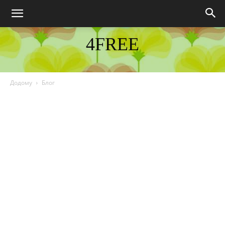
4FREE
DISCOVER THE ART OF PUBLISHING
Додому
Блог