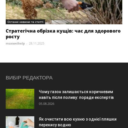
Останні новини та статті
Стратегічна обрізка кущів: час для здорового
росту
maxwelhelp
-
28.11.2025
ВИБІР РЕДАКТОРА
Чому газон залишається коричневим
навіть після поливу: поради експертів
05.08.2026
Як очистити всю кухню з однієї пляшки
перекису водню