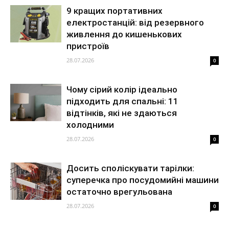
9 кращих портативних
електростанцій: від резервного
живлення до кишенькових
пристроїв
28.07.2026
0
Чому сірий колір ідеально
підходить для спальні: 11
відтінків, які не здаються
холодними
28.07.2026
0
Досить споліскувати тарілки:
суперечка про посудомийні машини
остаточно врегульована
28.07.2026
0