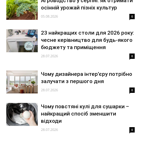
Агроводство у серпні: як отримати
осінній урожай пізніх культур
05.08.2026
0
23 найкращих столи для 2026 року:
чесне керівництво для будь-якого
бюджету та приміщення
28.07.2026
0
Чому дизайнера інтер’єру потрібно
залучати з першого дня
28.07.2026
0
Чому повстяні кулі для сушарки –
найкращий спосіб зменшити
відходи
28.07.2026
0