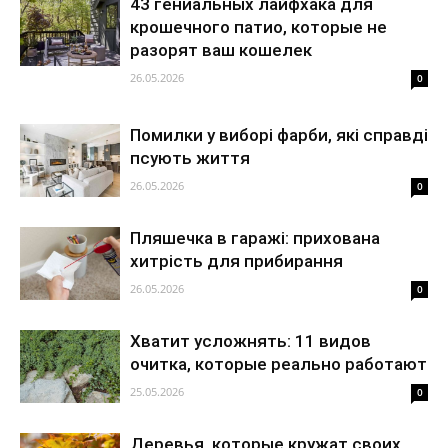
43 гениальных лайфхака для
крошечного патио, которые не
разорят ваш кошелек
26.05.2026
0
Помилки у виборі фарби, які справді
псують життя
26.05.2026
0
Пляшечка в гаражі: прихована
хитрість для прибирання
26.05.2026
0
Хватит усложнять: 11 видов
очитка, которые реально работают
25.05.2026
0
Деревья, которые кружат своих