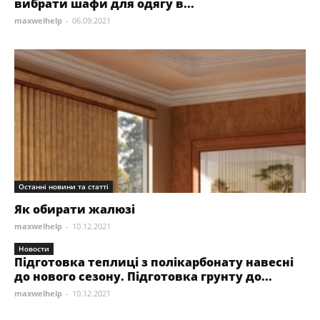
вибрати шафи для одягу в...
maxwelhelp
-
06.09.2021
Останні новини та статті
Як обирати жалюзі
maxwelhelp
-
10.12.2021
Новости
Підготовка теплиці з полікарбонату навесні
до нового сезону. Підготовка грунту до...
maxwelhelp
-
10.12.2021