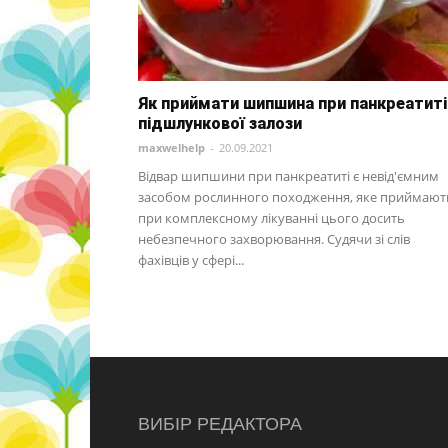
Як приймати шипшина при панкреатиті
підшлункової залози
maxwelhelp
-
20.09.2021
Відвар шипшини при панкреатиті є невід'ємним
засобом рослинного походження, яке приймают
при комплексному лікуванні цього досить
небезпечного захворювання. Судячи зі слів
фахівців у сфері...
ВИБІР РЕДАКТОРА