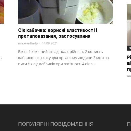
Сік кабачка: корисні властивості і
протипоказання, застосування
maxwelhelp
-
14.09.2021
О
Вміст 1 хімічний склад і калорійність 2 користь
Р
ь
кабачкового соку для організму людини 3 можна
в
пити сік від кабачків при вагітності 4 сік з...
п
ma
ПОПУЛЯРНІ ПОВІДОМЛЕННЯ
П