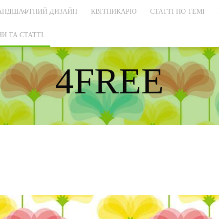
АНДШАФТНИЙ ДИЗАЙН
КВІТНИКАРЮ
СТАТТІ ПО ТЕМІ
И ТА СТАТТІ
4FREE
DISCOVER THE ART OF PUBLISHING
и др. объекты
Борьба с вредителями и болезнями
Вдохновение
Декор
Детали
Детская
Дизайн и Декор
Дизайн интерьера
личный опыт читателей
Новости
Общество
е статьи
Разное
Ремонт, модернизация
Сад и участок
 Инструменты
Спец / Приспособления
Спец / Приспособления / Металл