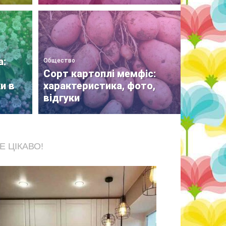
а:
Общество
Сорт картоплі мемфіс:
и в
характеристика, фото,
відгуки
Е ЦІКАВО!