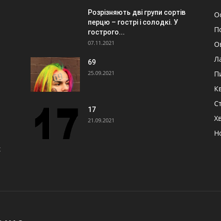
Розрізняють дві групи сортів
О
перцю – гострі і солодкі. У
П
гострого...
07.11.2021
О
Л
69
25.09.2021
П
К
Ст
17
Х
21.09.2021
Н
х