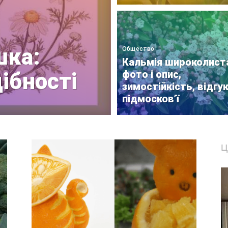
шка:
Общество
Кальмія широколист
фото і опис,
дібності
зимостійкість, відгук
підмосков’ї
Ц