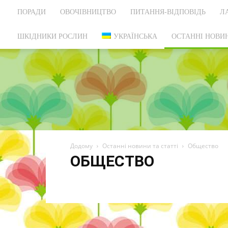
ПОРАДИ
ОВОЧІВНИЦТВО
ПИТАННЯ-ВІДПОВІДЬ
Л
ШКІДНИКИ РОСЛИН
УКРАЇНСЬКА
ОСТАННІ НОВИН
Додому
Останні новини та статті
Общество
ОБЩЕСТВО
---
•
Автосамоделки
Балкон
Бани, гаражи 
Выставки
Гаджеты
Гид по выбору
Главная
Дом
Дом и дача
Жизнь
Квартиры до 45 кв.м.
Организация пространства
Планировка
Полезны
Сегодня в 11:23
Советы
Спец / Arduino
Спец /