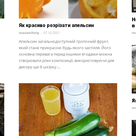
Ж
Н
в
Як красиво розрізати апельсин
maxwelhelp
-
07.10.2021
ma
Апельсин загальнодоступний тропічний фрукт,
який стане прикрасою будь-якого застілля. Його
основна перевага перед іншими ягодами-можна
створювати різні композиції, використовуючи для
декору ще й шкірку....
П
Я
ma