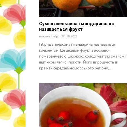
Суміш апельсина і мандарина: як
називається фрукт
maxwelhelp
-
01.10.2021
Гібрид апельсина і мандарина називається
клементин. Це цікавий фрукт з яскраво-
помаранчевою шкіркою, солодкуватим смаком і
відтінком легкої гіркоти. Його вирощують в
країнах середземноморського регіону,...