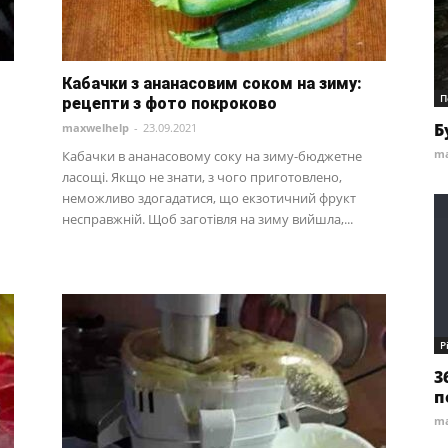
Кабачки з ананасовим соком на зиму:
П
рецепти з фото покроково
Б
maxwelhelp
-
23.09.2021
ma
Кабачки в ананасовому соку на зиму-бюджетне
ласощі. Якщо не знати, з чого приготовлено,
неможливо здогадатися, що екзотичний фрукт
несправжній. Щоб заготівля на зиму вийшла,...
Р
3
п
ma