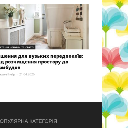
станні новини та статті
ішення для вузьких передпокоїв:
ід розчищення простору до
рибудов
xwelhelp
-
21.04.2026
ОПУЛЯРНА КАТЕГОРІЯ