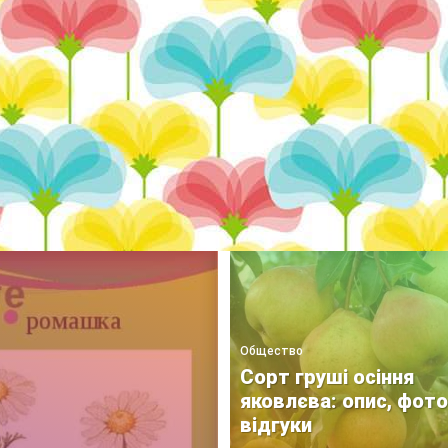
строительство
Теплицы и парники
яблони
Общество
Сорт груші осіння
яковлєва: опис, фото
відгуки