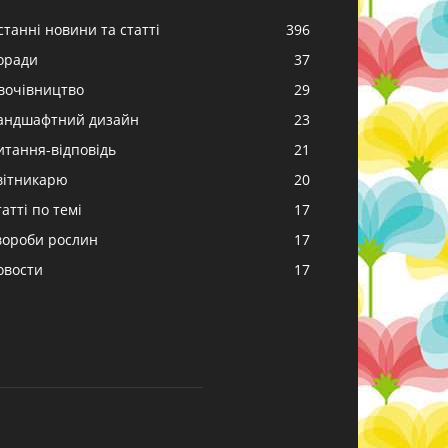
станні новини та статті
396
оради
37
вочівництво
29
андшафтний дизайн
23
итання-відповідь
21
вітникарю
20
атті по темі
17
вороби рослин
17
овости
17