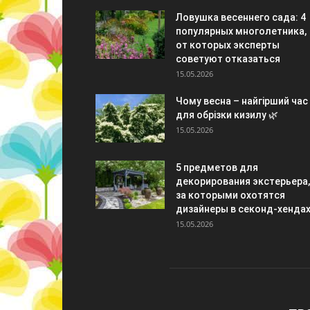
Ловушка весеннего сада: 4
популярных многолетника,
от которых эксперты
советуют отказаться
15.05.2026
Чому весна – найгірший час
для обрізки кизилу 🌿
15.05.2026
5 предметов для
декорирования экстерьера,
за которыми охотятся
дизайнеры в секонд-хенда
15.05.2026