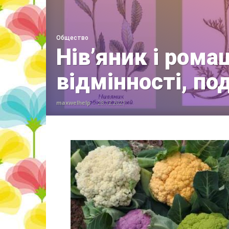
Общество
Нів’яник і рома
відмінності, по
maxwelhelp
-
28.12.2021