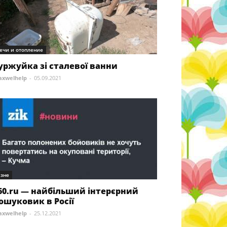
ечи и отопление
уржуйка зі сталевої ванни
xwelhelp
-
05.09.2021
ізне
60.ru — найбільший інтерєрний
ошуковик в Росії
xwelhelp
-
25.12.2021