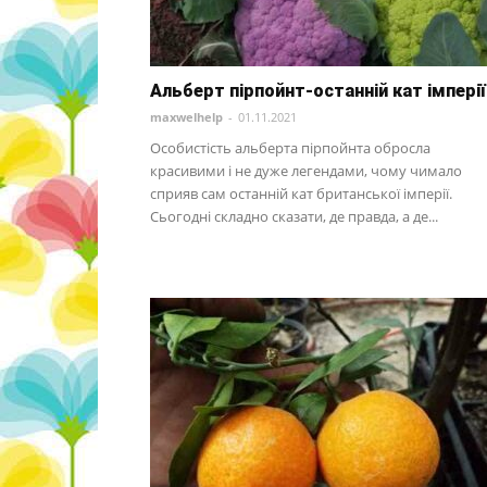
Альберт пірпойнт-останній кат імперії
maxwelhelp
-
01.11.2021
Особистість альберта пірпойнта обросла
красивими і не дуже легендами, чому чимало
сприяв сам останній кат британської імперії.
Сьогодні складно сказати, де правда, а де...