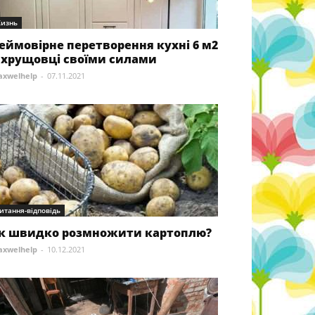
изнь
еймовірне перетворення кухні 6 м2
 хрущовці своїми силами
xwelhelp
-
07.11.2021
итання-відповідь
к швидко розмножити картоплю?
xwelhelp
-
10.12.2021