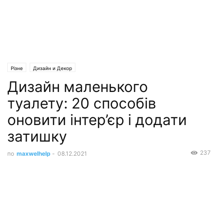
Різне
Дизайн и Декор
Дизайн маленького
туалету: 20 способів
оновити інтер’єр і додати
затишку
237
по
maxwelhelp
-
08.12.2021