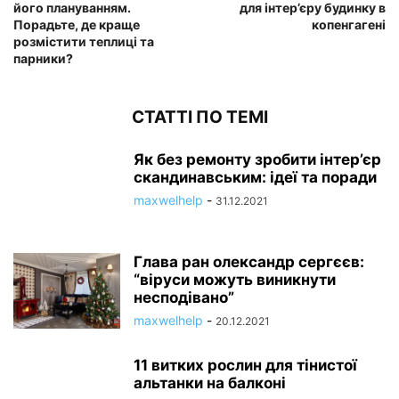
його плануванням.
для інтер’єру будинку в
Порадьте, де краще
копенгагені
розмістити теплиці та
парники?
СТАТТІ ПО ТЕМІ
Як без ремонту зробити інтер’єр
скандинавським: ідеї та поради
maxwelhelp
-
31.12.2021
Глава ран олександр сергєєв:
“віруси можуть виникнути
несподівано”
maxwelhelp
-
20.12.2021
11 витких рослин для тінистої
альтанки на балконі