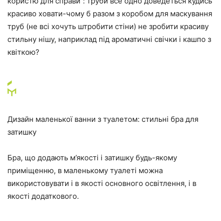
користю для справи”: труби все одно доведеться кудись
красиво ховати-чому б разом з коробом для маскування
труб (не всі хочуть штробити стіни) не зробити красиву
стильну нішу, наприклад під ароматичні свічки і кашпо з
квіткою?
Дизайн маленької ванни з туалетом: стильні бра для
затишку
Бра, що додають м’якості і затишку будь-якому
приміщенню, в маленькому туалеті можна
використовувати і в якості основного освітлення, і в
якості додаткового.