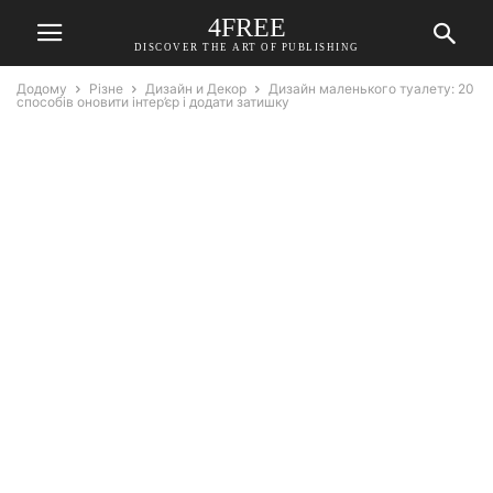
4FREE
DISCOVER THE ART OF PUBLISHING
Додому
Різне
Дизайн и Декор
Дизайн маленького туалету: 20
способів оновити інтер’єр і додати затишку