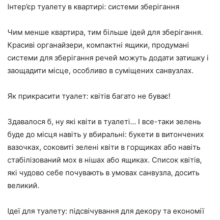
Інтер’єр туалету в квартирі: системи зберігання
Чим менше квартира, тим більше ідей для зберігання.
Красиві органайзери, компактні ящики, продумані
системи для зберігання речей можуть додати затишку і
заощадити місце, особливо в суміщених санвузлах.
Як прикрасити туалет: квітів багато не буває!
Здавалося б, ну які квіти в туалеті… І все-таки зелень
буде до місця навіть у вбиральні: букети в витончених
вазочках, соковиті зелені квіти в горщиках або навіть
стабілізований мох в нішах або ящиках. Список квітів,
які чудово себе почувають в умовах санвузла, досить
великий.
Ідеї для туалету: підсвічування для декору та економії