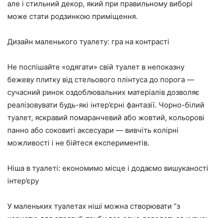
але і стильний декор, який при правильному виборі
може стати родзинкою приміщення.
Дизайн маленького туалету: гра на контрасті
Не поспішайте «одягати» свій туалет в непоказну
бежеву плитку від стельового плінтуса до порога —
сучасний ринок оздоблювальних матеріалів дозволяє
реалізовувати будь-які інтер’єрні фантазії. Чорно-білий
туалет, яскравий помаранчевий або жовтий, кольорові
панно або соковиті аксесуари — вивчіть колірні
можливості і не бійтеся експериментів.
Ніша в туалеті: економимо місце і додаємо вишуканості
інтер’єру
У маленьких туалетах ніші можна створювати “з