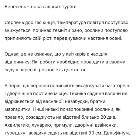
Вересень – пора садових турбот
Серпень добігає кінця, температура повітря поступово
знижується, починає темніти рано, рослини поступово
припиняють свій ріст, передчуваючи настання осені.
Однак, це не означає, що у квіткарів є час для
відпочинку! Які роботи необхідно проводити в своєму
саду у вересні, розповість ця стаття.
У перші дні вересня починають висаджувати багаторічні
і дворічні на постійне місце. Техніка садіння восени не
відрізняється від весняної: незабудки, братки,
маргаритки, і інші низькі почвопокривні рослини, як
правило, розсаджують на відстані близько 20 див.
Аквилегию, лунарию, примули, дворічні дзвіночки,
турецьку гвоздику садять на відстані 30 см. Дельфініум,