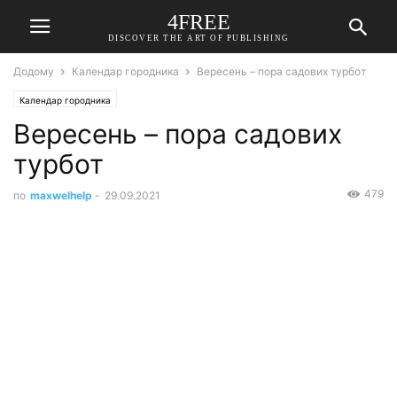
4FREE
DISCOVER THE ART OF PUBLISHING
Додому
Календар городника
Вересень – пора садових турбот
Календар городника
Вересень – пора садових
турбот
479
по
maxwelhelp
-
29.09.2021