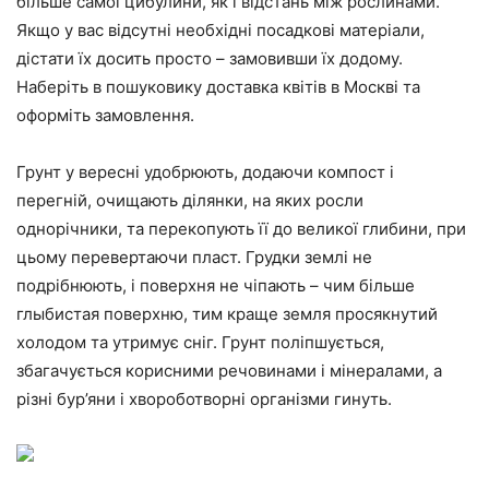
більше самої цибулини, як і відстань між рослинами.
Якщо у вас відсутні необхідні посадкові матеріали,
дістати їх досить просто – замовивши їх додому.
Наберіть в пошуковику доставка квітів в Москві та
оформіть замовлення.
Грунт у вересні удобрюють, додаючи компост і
перегній, очищають ділянки, на яких росли
однорічники, та перекопують її до великої глибини, при
цьому перевертаючи пласт. Грудки землі не
подрібнюють, і поверхня не чіпають – чим більше
глыбистая поверхню, тим краще земля просякнутий
холодом та утримує сніг. Грунт поліпшується,
збагачується корисними речовинами і мінералами, а
різні бур’яни і хвороботворні організми гинуть.