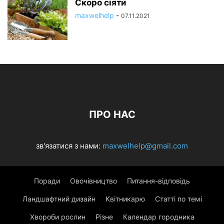
Скоро сіяти
maxwelhelp
-
07.11.2021
ПРО НАС
зв'язатися з нами:
maxwelhelp@gmail.com
Поради
Овочівництво
Питання-відповідь
Ландшафтний дизайн
Квітникарю
Статті по темі
Хвороби рослин
Різне
Календар городника