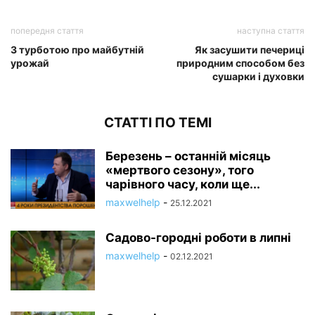
попередня стаття
наступна стаття
З турботою про майбутній
Як засушити печериці
урожай
природним способом без
сушарки і духовки
СТАТТІ ПО ТЕМІ
Березень – останній місяць
«мертвого сезону», того
чарівного часу, коли ще...
maxwelhelp
-
25.12.2021
Садово-городні роботи в липні
maxwelhelp
-
02.12.2021