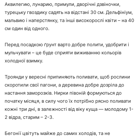
Аквилегию, лунарию, примули, дворічні дзвіночки,
турецьку гвоздику садять на відстані 30 см. Дельфініум,
мальвию і наперстянку, та інші високорослі квіти – на 40
см один від одного.
Перед посадкою ґрунт варто добре полити, удобрити і
мульчувати – це буде сприяти виживанню кольорів
холодної взимку.
Троянди у вересні припиняють поливати, щоб рослини
скоротили свої пагони, а деревина добре дозріла до
настання заморозків. Нирки півоній формуються до
початку місяця, в силу чого їх потрібно рясно поливати
кожні три дні, в залежності від віку куща — молодому 1-
2 відра, старим – 2-3.
Бегонії цвітуть майже до самих холодів, та не