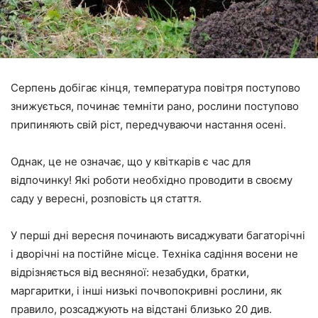
Серпень добігає кінця, температура повітря поступово
знижується, починає темніти рано, рослини поступово
припиняють свій ріст, передчуваючи настання осені.
Однак, це не означає, що у квіткарів є час для
відпочинку! Які роботи необхідно проводити в своєму
саду у вересні, розповість ця стаття.
У перші дні вересня починають висаджувати багаторічні
і дворічні на постійне місце. Техніка садіння восени не
відрізняється від весняної: незабудки, братки,
маргаритки, і інші низькі почвопокривні рослини, як
правило, розсаджують на відстані близько 20 див.