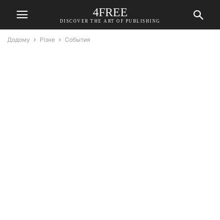
4FREE
DISCOVER THE ART OF PUBLISHING
Додому
Різне
События