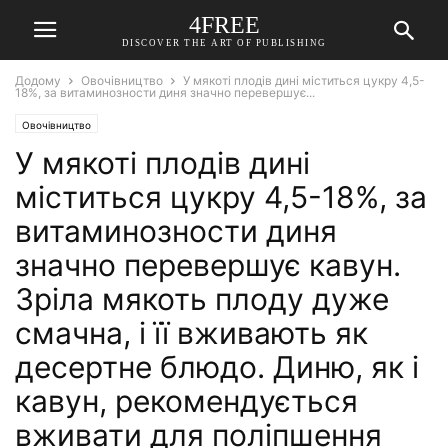
4FREE
DISCOVER THE ART OF PUBLISHING
Додому
Овочівництво
У мякоті плодів дині міститься цукру 4,5-
18%, за витаминозности диня значно перевершує...
Овочівництво
У мякоті плодів дині
міститься цукру 4,5-18%, за
витаминозности диня
значно перевершує кавун.
Зріла мякоть плоду дуже
смачна, і її вживають як
десертне блюдо. Диню, як і
кавун, рекомендується
вживати для поліпшення