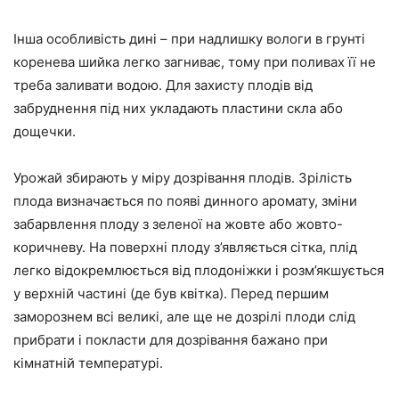
Інша особливість дині – при надлишку вологи в грунті
коренева шийка легко загниває, тому при поливах її не
треба заливати водою. Для захисту плодів від
забруднення під них укладають пластини скла або
дощечки.
Урожай збирають у міру дозрівання плодів. Зрілість
плода визначається по появі динного аромату, зміни
забарвлення плоду з зеленої на жовте або жовто-
коричневу. На поверхні плоду з’являється сітка, плід
легко відокремлюється від плодоніжки і розм’якшується
у верхній частині (де був квітка). Перед першим
заморознем всі великі, але ще не дозрілі плоди слід
прибрати і покласти для дозрівання бажано при
кімнатній температурі.