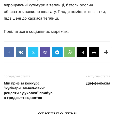
вирощуванні культури в теплиці, батоги рослин
обвивають навколо шпагату. Плоди поміщають в сітки,
підвішені до каркаса теплиці.
Поділитися в соціальних мережах:
попередня стаття
наступна стаття
Мій приз за конкурс
Диффенбахія
“кулінарні замальовки:
рецепти з духовки” прибув
в тридев’яте царство