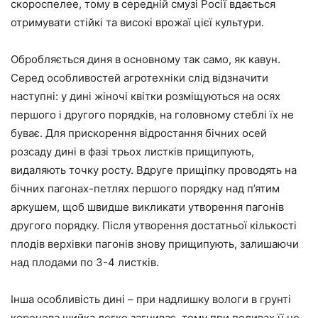
скороспелее, тому в середній смузі Росії вдається
отримувати стійкі та високі врожаї цієї культури.
Обробляється диня в основному так само, як кавун.
Серед особливостей агротехніки слід відзначити
наступні: у дині жіночі квітки розміщуються на осях
першого і другого порядків, на головному стеблі їх не
буває. Для прискорення відростання бічних осей
розсаду дині в фазі трьох листків прищипують,
видаляють точку росту. Вдруге прищіпку проводять на
бічних пагонах-петлях першого порядку над п’ятим
аркушем, щоб швидше викликати утворення пагонів
другого порядку. Після утворення достатньої кількості
плодів верхівки пагонів знову прищипують, залишаючи
над плодами по 3-4 листків.
Інша особливість дині – при надлишку вологи в грунті
коренева шийка легко загниває, тому при поливах її не