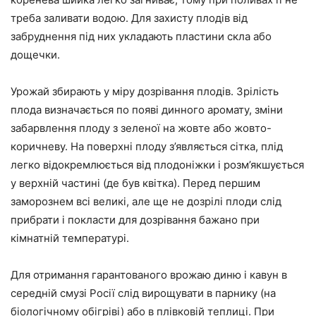
треба заливати водою. Для захисту плодів від
забруднення під них укладають пластини скла або
дощечки.
Урожай збирають у міру дозрівання плодів. Зрілість
плода визначається по появі динного аромату, зміни
забарвлення плоду з зеленої на жовте або жовто-
коричневу. На поверхні плоду з’являється сітка, плід
легко відокремлюється від плодоніжки і розм’якшується
у верхній частині (де був квітка). Перед першим
заморознем всі великі, але ще не дозрілі плоди слід
прибрати і покласти для дозрівання бажано при
кімнатній температурі.
Для отримання гарантованого врожаю диню і кавун в
середній смузі Росії слід вирощувати в парнику (на
біологічному обігріві) або в плівковій теплиці. При