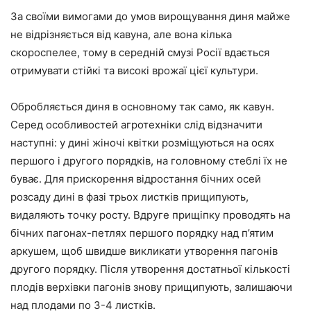
За своїми вимогами до умов вирощування диня майже
не відрізняється від кавуна, але вона кілька
скороспелее, тому в середній смузі Росії вдається
отримувати стійкі та високі врожаї цієї культури.
Обробляється диня в основному так само, як кавун.
Серед особливостей агротехніки слід відзначити
наступні: у дині жіночі квітки розміщуються на осях
першого і другого порядків, на головному стеблі їх не
буває. Для прискорення відростання бічних осей
розсаду дині в фазі трьох листків прищипують,
видаляють точку росту. Вдруге прищіпку проводять на
бічних пагонах-петлях першого порядку над п’ятим
аркушем, щоб швидше викликати утворення пагонів
другого порядку. Після утворення достатньої кількості
плодів верхівки пагонів знову прищипують, залишаючи
над плодами по 3-4 листків.