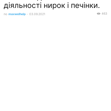
діяльності нирок і печінки.
463
по
maxwelhelp
-
03.09.2021