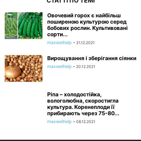
СТАТТІ ПО ТЕМІ
Овочевий горох є найбільш
поширеною культурою серед
бобових рослин. Культивовані
сорти...
maxwelhelp
-
31.12.2021
Вирощування і зберігання сіянки
maxwelhelp
-
20.12.2021
Ріпа – холодостійка,
вологолюбна, скоростигла
культура. Коренеплоди її
прибирають через 75-80...
maxwelhelp
-
08.12.2021