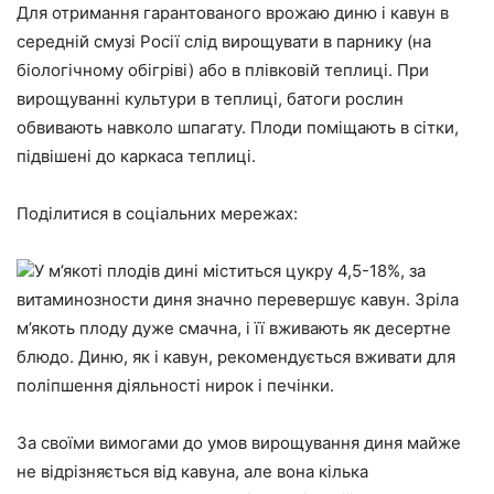
Для отримання гарантованого врожаю диню і кавун в
середній смузі Росії слід вирощувати в парнику (на
біологічному обігріві) або в плівковій теплиці. При
вирощуванні культури в теплиці, батоги рослин
обвивають навколо шпагату. Плоди поміщають в сітки,
підвішені до каркаса теплиці.
Поділитися в соціальних мережах:
У м’якоті плодів дині міститься цукру 4,5-18%, за
витаминозности диня значно перевершує кавун. Зріла
м’якоть плоду дуже смачна, і її вживають як десертне
блюдо. Диню, як і кавун, рекомендується вживати для
поліпшення діяльності нирок і печінки.
За своїми вимогами до умов вирощування диня майже
не відрізняється від кавуна, але вона кілька