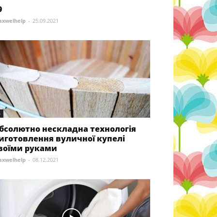
9
xwelhelp
-
25.09.2021
-
бсолютно нескладна технологія
иготовлення вуличної купелі
воїми руками
xwelhelp
-
08.12.2021