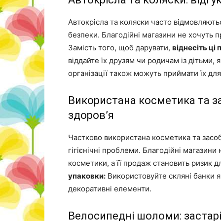
Автокрісла та коляски часто відмовляютьс
безпеки. Благодійні магазини не хочуть п
Замість того, щоб дарувати,
віднесіть ці
віддайте їх друзям чи родичам із дітьми, я
організації також можуть приймати їх дл
Використана косметика та за
здоров’я
Частково використана косметика та засо
гігієнічні проблеми. Благодійні магазини
косметики, а її продаж становить ризик д
упаковки:
Використовуйте скляні банки я
декоративні елементи.
Велосипедні шоломи: застарі