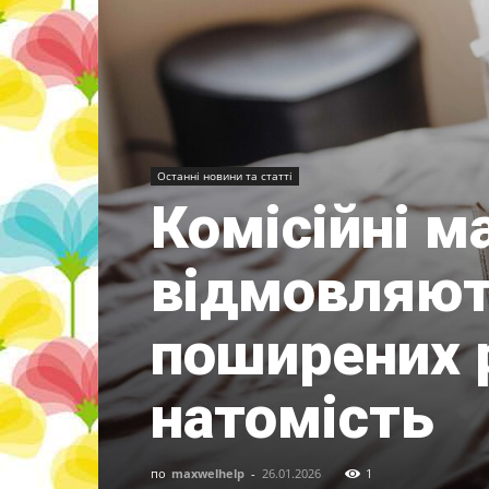
Останні новини та статті
Комісійні м
відмовляют
поширених р
натомість
по
maxwelhelp
-
26.01.2026
1