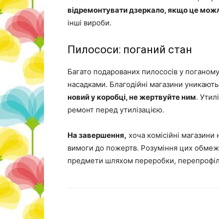
відремонтувати дзеркало, якщо це мож
інші вироби.
Пилососи: поганий стан
Багато подарованих пилососів у поганому 
насадками. Благодійні магазини уникають
новий у коробці, не жертвуйте ним
. Ути
ремонт перед утилізацією.
На завершення,
хоча комісійні магазини 
вимоги до пожертв. Розуміння цих обмеже
предмети шляхом переробки, перепрофіл