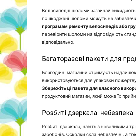
Велосипедні шоломи зазвичай викидають, 
пошкоджені шоломи можуть не забезпечит
програмам ремонту велосипедів або гр
перевірити шоломи на відповідність станд
відповідально.
Багаторазові пакети для про
Благодійні магазини отримують надлишок 
використовуються для упаковки пожертвув
Збережіть ці пакети для власного викор
продуктовий магазин, який може їх прийн
Розбиті дзеркала: небезпека
Розбиті дзеркала, навіть з невеликими т
забобонів. Осколки скла небезпечні, а тр