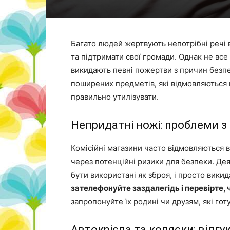
Багато людей жертвують непотрібні речі в
та підтримати свої громади. Однак не все
викидають певні пожертви з причин безпек
поширених предметів, які відмовляються п
правильно утилізувати.
Непридатні ножі: проблеми з
Комісійні магазини часто відмовляються в
через потенційні ризики для безпеки. Де
бути використані як зброя, і просто викид
зателефонуйте заздалегідь і перевірте, 
запропонуйте їх родині чи друзям, які готу
Автокрісла та коляски: відгу