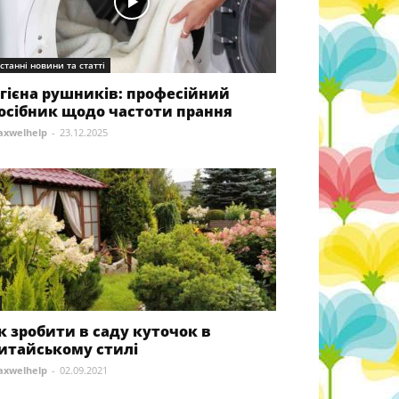
станні новини та статті
ігієна рушників: професійний
осібник щодо частоти прання
xwelhelp
-
23.12.2025
к зробити в саду куточок в
итайському стилі
xwelhelp
-
02.09.2021