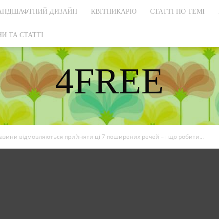
АНДШАФТНИЙ ДИЗАЙН
КВІТНИКАРЮ
СТАТТІ ПО ТЕМІ
И ТА СТАТТІ
4FREE
DISCOVER THE ART OF PUBLISHING
газини відмовляються прийняти ці 7 поширених речей – і що робити...