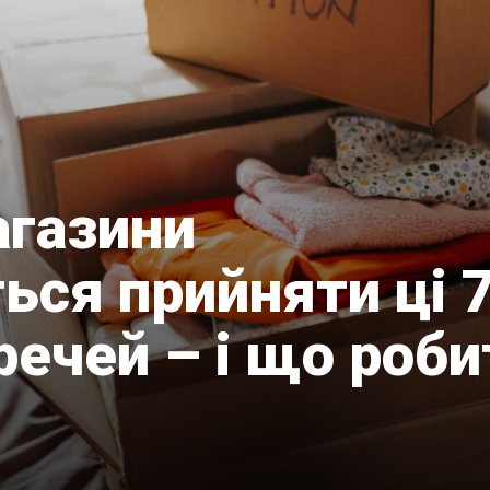
агазини
ься прийняти ці 
ечей – і що роби