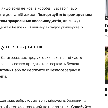
якщо вони не нові в коробці. Застарілі або
и достатній захист.
Пожертвуйте їх громадським
О
упам професійних велосипедистів
, які можуть
Г
артам безпеки. В іншому випадку утилізуйте їх
п
ma
дуктів: надлишок
багаторазових продуктових пакетів, які часто
ань. Їх важко продати та створюють безлад.
истання
або пожертвуйте їх безпосередньо в
яти.
•
Я
к
ріщинами, вибраковуються з міркувань безпеки та
ma
існуті дзеркала зазвичай не продаються.
Спробуйте