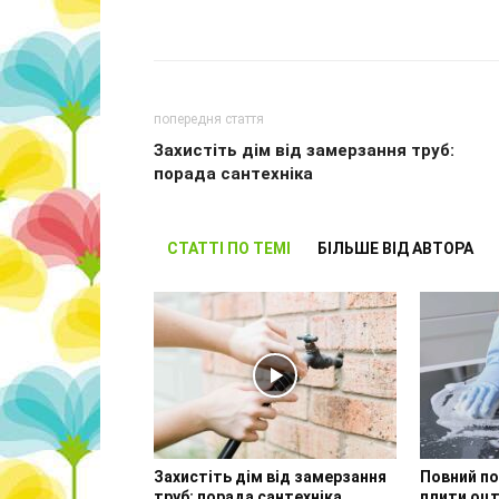
попередня стаття
Захистіть дім від замерзання труб:
порада сантехніка
СТАТТІ ПО ТЕМІ
БІЛЬШЕ ВІД АВТОРА
Захистіть дім від замерзання
Повний по
труб: порада сантехніка
плити оц