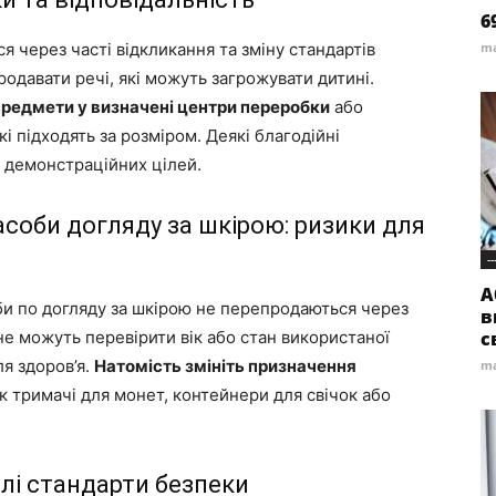
6
я через часті відкликання та зміну стандартів
ma
родавати речі, які можуть загрожувати дитині.
 предмети у визначені центри переробки
або
кі підходять за розміром. Деякі благодійні
я демонстраційних цілей.
соби догляду за шкірою: ризики для
--
А
би по догляду за шкірою не перепродаються через
в
 не можуть перевірити вік або стан використаної
с
ля здоров’я.
Натомість змініть призначення
ma
к тримачі для монет, контейнери для свічок або
лі стандарти безпеки