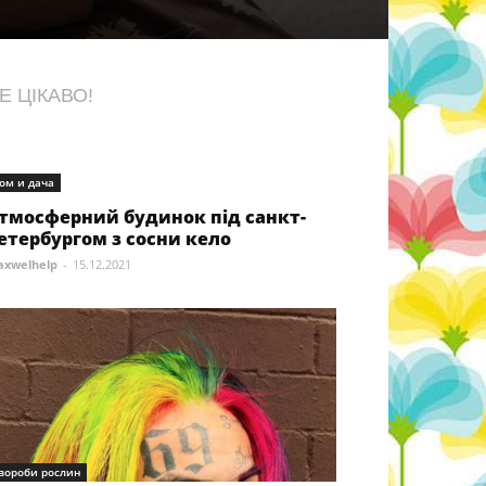
Е ЦІКАВО!
ом и дача
тмосферний будинок під санкт-
етербургом з сосни кело
xwelhelp
-
15.12.2021
вороби рослин