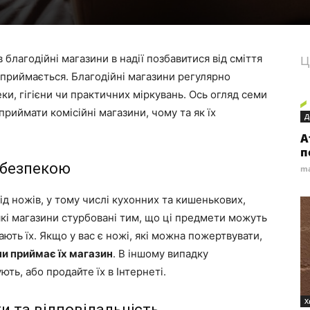
 благодійні магазини в надії позбавитися від сміття
Ц
 приймається. Благодійні магазини регулярно
и, гігієни чи практичних міркувань. Ось огляд семи
риймати комісійні магазини, чому та як їх
Д
А
п
 безпекою
ma
ід ножів, у тому числі кухонних та кишенькових,
які магазини стурбовані тим, що ці предмети можуть
ають їх. Якщо у вас є ножі, які можна пожертвувати,
чи приймає їх магазин
. В іншому випадку
ють, або продайте їх в Інтернеті.
Х
ки та відповідальність