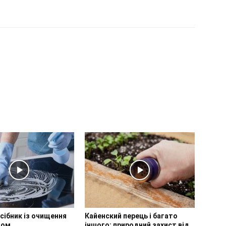
сібник із очищення
Кайенский перець і багато
том
іншого: природний захист від