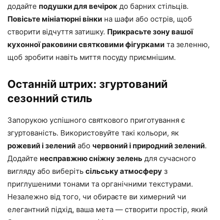
додайте
подушки для вечірок
до барних стільців.
Повісьте мініатюрні вінки
на шафи або острів, щоб
створити відчуття затишку.
Прикрасьте зону вашої
кухонної раковини святковими фігурками
та зеленню,
щоб зробити навіть миття посуду приємнішим.
Останній штрих: згуртований
сезонний стиль
Запорукою успішного святкового приготування є
згуртованість. Використовуйте такі кольори, як
рожевий і зелений
або
червоний і природний зелений
.
Додайте
несправжню сніжну зелень
для сучасного
вигляду або виберіть
сільську атмосферу
з
приглушеними тонами та органічними текстурами.
Незалежно від того, чи обираєте ви химерний чи
елегантний підхід, ваша мета — створити простір, який