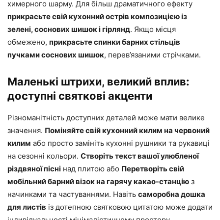
химерного шарму. Для більш драматичного ефекту
прикрасьте свій кухонний острів композицією із
зелені, соснових шишок і гірлянд
. Якщо місця
обмежено,
прикрасьте спинки барних стільців
пучками соснових шишок
, перев’язаними стрічками.
Маленькі штрихи, великий вплив:
доступні святкові акценти
Різноманітність доступних деталей може мати велике
значення.
Поміняйте свій кухонний килим на червоний
килим
або просто замініть кухонні рушники та рукавиці
на сезонні кольори.
Створіть текст вашої улюбленої
різдвяної пісні
над плитою або
Перетворіть свій
мобільний барний візок на гарячу какао-станцію
з
начинками та частуваннями. Навіть
саморобна дошка
для листів
із дотепною святковою цитатою може додати
індивідуальності мінімалістичному простору.