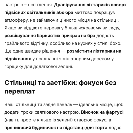
настрою – освітлення.
Драпірування ліхтариків поверх
підвісних світильників або бра
миттєво покращує
атмосферу, не займаючи цінного місця на стільниці.
Якщо ви віддаєте перевагу більш яскравому вигляду,
розвішування барвистих прикрас на бра
додасть
грайливого відтінку, особливо на кухнях у стилі бохо.
Ще одне швидке рішення —
розмістити ліхтарики на
підвіконнях
у поєднанні з мініатюрним деревом у
горщику для додаткової зелені.
Стільниці та застібки: фокуси без
переплат
Ваші стільниці та задня панель — ідеальне місце, щоб
додати трохи святкового настрою.
Віночок на фартусі
(навіть просте кільце із зелені) створює фокус, а
пряниковий будиночок на підставці для торта
додає