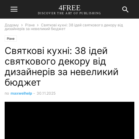
4FREE
DISCOVER THE ART OF PUBLISHING
Додому
Різне
Святкові кухні: 38 ідей святкового декору від
дизайнерів за невеликий бюджет
Різне
Святкові кухні: 38 ідей
святкового декору від
дизайнерів за невеликий
бюджет
по
maxwelhelp
-
30.11.2025