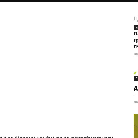
Ц
Х
П
г
п
ma
С
Д
—
ma