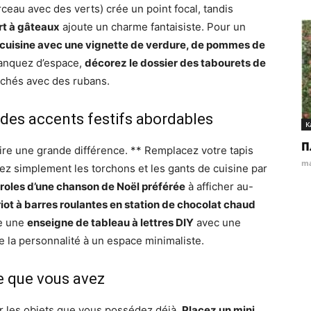
eau avec des verts) crée un point focal, tandis
rt à gâteaux
ajoute un charme fantaisiste. Pour un
de cuisine avec une vignette de verdure, de pommes de
manquez d’espace,
décorez le dossier des tabourets de
achés avec des rubans.
 des accents festifs abordables
К
П
re une grande différence. ** Remplacez votre tapis
ma
ez simplement les torchons et les gants de cuisine par
roles d’une chanson de Noël préférée
à afficher au-
iot à barres roulantes en station de chocolat chaud
me une
enseigne de tableau à lettres DIY
avec une
e la personnalité à un espace minimaliste.
ce que vous avez
er les objets que vous possédez déjà.
Placez un mini