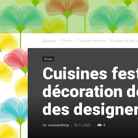
Додому
Різне
Cuisines festives : 38 idées de déc
Різне
Cuisines fes
décoration d
des designer
по
maxwelhelp
-
30.11.2025
4