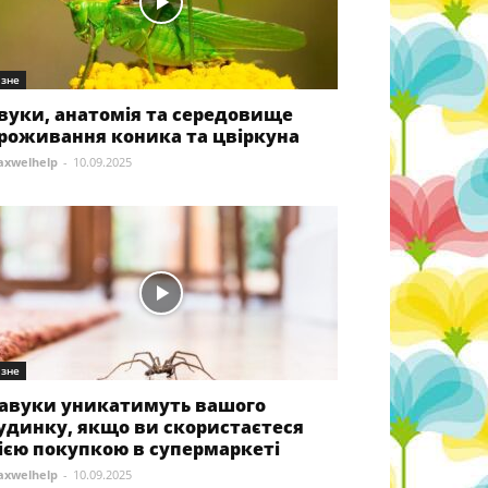
ізне
вуки, анатомія та середовище
роживання коника та цвіркуна
xwelhelp
-
10.09.2025
ізне
авуки уникатимуть вашого
удинку, якщо ви скористаєтеся
ією покупкою в супермаркеті
xwelhelp
-
10.09.2025