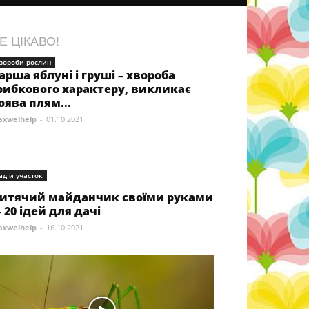
Е ЦІКАВО!
вороби рослин
арша яблуні і груші – хвороба
рибкового характеру, викликає
оява плям...
xwelhelp
-
01.10.2021
ад и участок
итячий майданчик своїми руками
 20 ідей для дачі
xwelhelp
-
16.10.2021