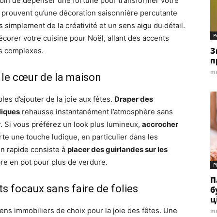
soin de dépenser une fortune pour transformer votre
 prouvent qu’une décoration saisonnière percutante
simplement de la créativité et un sens aigu du détail.
Р
écorer votre cuisine pour Noël, allant des accents
З
us complexes.
п
ma
r le cœur de la maison
les d’ajouter de la joie aux fêtes.
Draper des
liques
rehausse instantanément l’atmosphère sans
. Si vous préférez un look plus lumineux,
accrocher
te une touche ludique, en particulier dans les
on rapide consiste à
placer des guirlandes sur les
bre en pot pour plus de verdure.
Р
П
ts focaux sans faire de folies
б
ц
ens immobiliers de choix pour la joie des fêtes. Une
ma