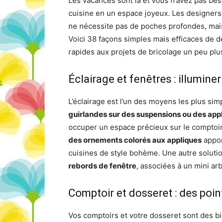
Les vacances sont là et vous n’avez pas be
cuisine en un espace joyeux. Les designers
ne nécessite pas de poches profondes, mais 
Voici 38 façons simples mais efficaces de d
rapides aux projets de bricolage un peu pl
Éclairage et fenêtres : illumine
L’éclairage est l’un des moyens les plus simp
guirlandes sur des suspensions ou des app
occuper un espace précieux sur le comptoir
des ornements colorés aux appliques
appor
cuisines de style bohème. Une autre soluti
rebords de fenêtre
, associées à un mini ar
Comptoir et dosseret : des poin
Vos comptoirs et votre dosseret sont des bi