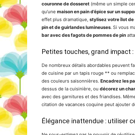
couronne de dosseret
(même un simple cerc
qu’une
maison en pain d’épice sur un suppo
effet plus dramatique,
stylisez votre îlot 
pin et de guirlandes lumineuses
. Si vous 
bar avec des fagots de pommes de pin
att
Petites touches, grand impact :
De nombreux détails abordables peuvent fai
de cuisine par un tapis rouge ** ou remplac
des couleurs saisonnières.
Encadrez les pa
dessus de la cuisinière, ou
décorez un char
avec des garnitures et des friandises. Mê
citation de vacances coquine peut ajouter d
Élégance inattendue : utiliser 
Ne sous-estimez pas le pouvoir de réutilis