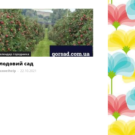
алендар городника
лодовий сад
xwelhelp
-
22.10.2021