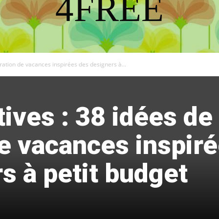
4FREE
DISCOVER THE ART OF PUBLISHING
oration de vacances inspirées des designers à...
tives : 38 idées de
e vacances inspir
s à petit budget