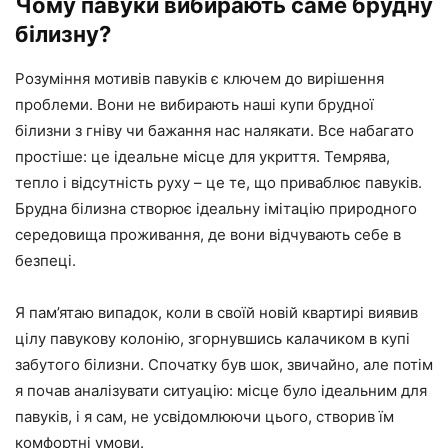
Чому павуки вибирають саме брудну
білизну?
Розуміння мотивів павуків є ключем до вирішення
проблеми. Вони не вибирають наші купи брудної
білизни з гніву чи бажання нас налякати. Все набагато
простіше: це ідеальне місце для укриття. Темрява,
тепло і відсутність руху – це те, що приваблює павуків.
Брудна білизна створює ідеальну імітацію природного
середовища проживання, де вони відчувають себе в
безпеці.
Я пам’ятаю випадок, коли в своїй новій квартирі виявив
цілу павукову колонію, згорнувшись калачиком в купі
забутого білизни. Спочатку був шок, звичайно, але потім
я почав аналізувати ситуацію: місце було ідеальним для
павуків, і я сам, не усвідомлюючи цього, створив їм
комфортні умови.