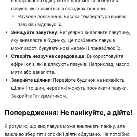
відпарювання одягу може допомогти позбутися
павуків, які ховаються в складках тканини.
Наукове пояснення:
Висока температура вбиває
павуків і відлякує їх.
Знищуйте павутину:
Регулярно видаляйте павутину,
яку виявляєте в будинку. Це позбавить павуків
можливості будувати нові мережі і приваблює їх.
Створіть незручне середовище:
Використовуйте
ефірні олії, які відлякують павуків. Наприклад, масло
м’яти або евкаліпта.
Закрийте щілини:
Перевірте будинок на наявність
щілин і тріщин, через які можуть проникати павуки.
Закрийте їх герметиком.
Попередження: Не панікуйте, а дійте!
Я розумію, що вид павука може викликати паніку, але
важливо зберігати спокій і діяти обдумано. Не потрібно