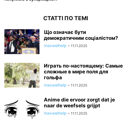
СТАТТІ ПО ТЕМІ
Що означає бути
демократичним соціалістом?
maxwelhelp
-
11.11.2025
Играть по-настоящему: Самые
сложные в мире поля для
гольфа
maxwelhelp
-
11.11.2025
Anime die ervoor zorgt dat je
naar de weefsels grijpt
maxwelhelp
-
11.11.2025