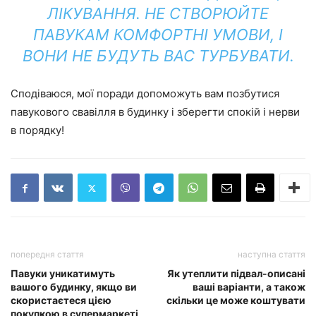
ЛІКУВАННЯ. НЕ СТВОРЮЙТЕ
ПАВУКАМ КОМФОРТНІ УМОВИ, І
ВОНИ НЕ БУДУТЬ ВАС ТУРБУВАТИ.
Сподіваюся, мої поради допоможуть вам позбутися
павукового свавілля в будинку і зберегти спокій і нерви
в порядку!
попередня стаття
наступна стаття
Павуки уникатимуть
Як утеплити підвал-описані
вашого будинку, якщо ви
ваші варіанти, а також
скористаєтеся цією
скільки це може коштувати
покупкою в супермаркеті