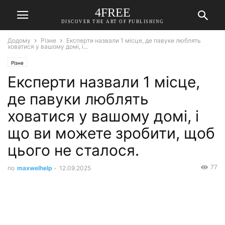
4FREE
DISCOVER THE ART OF PUBLISHING
Додому
Різне
Експерти назвали 1 місце, де павуки люблять
ховатися у вашому домі, і...
Різне
Експерти назвали 1 місце,
де павуки люблять
ховатися у вашому домі, і
що ви можете зробити, щоб
цього не сталося.
77
по
maxwelhelp
-
12.09.2025