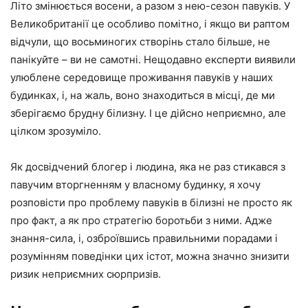
Літо змінюється восени, а разом з нею-сезон павуків. У
Великобританії це особливо помітно, і якщо ви раптом
відчули, що восьминогих створінь стало більше, не
панікуйте – ви не самотні. Нещодавно експерти виявили
улюблене середовище проживання павуків у наших
будинках, і, на жаль, воно знаходиться в місці, де ми
зберігаємо брудну білизну. І це дійсно неприємно, але
цілком зрозуміло.
Як досвідчений блогер і людина, яка не раз стикався з
павучим вторгненням у власному будинку, я хочу
розповісти про проблему павуків в білизні не просто як
про факт, а як про стратегію боротьби з ними. Адже
знання-сила, і, озброївшись правильними порадами і
розумінням поведінки цих істот, можна значно знизити
ризик неприємних сюрпризів.