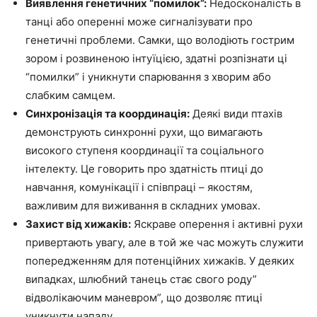
Виявлення генетичних “помилок”:
Недосконалість в
танці або оперенні може сигналізувати про
генетичні проблеми. Самки, що володіють гострим
зором і розвиненою інтуїцією, здатні розпізнати ці
“помилки” і уникнути спарювання з хворим або
слабким самцем.
Синхронізація та координація:
Деякі види птахів
демонструють синхронні рухи, що вимагають
високого ступеня координації та соціального
інтелекту. Це говорить про здатність птиці до
навчання, комунікації і співпраці – якостям,
важливим для виживання в складних умовах.
Захист від хижаків:
Яскраве оперення і активні рухи
привертають увагу, але в той же час можуть служити
попередженням для потенційних хижаків. У деяких
випадках, шлюбний танець стає свого роду”
відволікаючим маневром”, що дозволяє птиці
уникнути нападу.