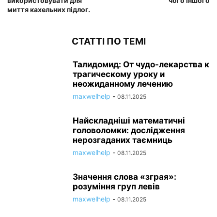
використовувати для
чого іншого
миття кахельних підлог.
СТАТТІ ПО ТЕМІ
Талидомид: От чудо-лекарства к
трагическому уроку и
неожиданному лечению
maxwelhelp
-
08.11.2025
Найскладніші математичні
головоломки: дослідження
нерозгаданих таємниць
maxwelhelp
-
08.11.2025
Значення слова «зграя»:
розуміння груп левів
maxwelhelp
-
08.11.2025