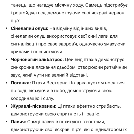
танець, що нагадує місячну ходу. Самець підстрибує
і розгойдується, демонструючи свої яскраві червоні
пір’я.
Сінелапий олуш:
На відміну від інших видів,
сінелапий олуш використовує свої сині лапи для
сигналізації про своє здоров’я, одночасно змахуючи
крилами і посвистуючи.
Чорноногий альбатрос:
Цей вид птахів демонструє
синхронне ляскання дзьобом, створюючи ритмічний
звук, який чути на великій відстані.
Поганка:
Птахи Вестерна і Кларка дуетом носяться
по воді, вказуючи в небо, демонструючи свою
координацію і силу.
Журавлі-пісковики:
Ці птахи ефектно стрибають,
демонструючи свою спритність і грацію.
Павич:
Самці павичів похитують хвостами,
демонструючи свої яскраві пір’я, які є індикатором їх