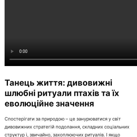
Танець життя: дивовижні
шлюбні ритуали птахів та їх
еволюційне значення
Спостерігати за природою – це занурюватися у світ
дивовижних стратегій подолання, складних соціальних
структур і, звичайно, захоплюючих ритуалів. І якщо