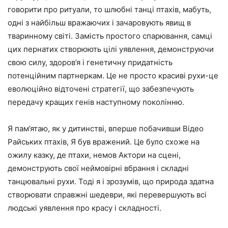
говорити про ритуали, то шлюбні танці птахів, мабуть,
одні з найбільш вражаючих і зачаровують явищ в
тваринному світі. Замість простого спарювання, самці
цих пернатих створюють цілі уявлення, демонструючи
свою силу, здоров’я і генетичну придатність
потенційним партнеркам. Це не просто красиві рухи-це
еволюційно відточені стратегії, що забезпечують
передачу кращих генів наступному поколінню.
Я пам’ятаю, як у дитинстві, вперше побачивши Відео
Райських птахів, Я був вражений. Це було схоже на
ожилу казку, де птахи, немов Актори на сцені,
демонструють свої неймовірні вбрання і складні
танцювальні рухи. Тоді я і зрозумів, що природа здатна
створювати справжні шедеври, які перевершують всі
людські уявлення про красу і складності.