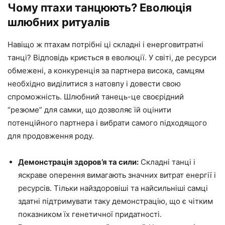
Чому птахи танцюють? Еволюція
шлюбних ритуалів
Навіщо ж птахам потрібні ці складні і енерговитратні
танці? Відповідь криється в еволюції. У світі, де ресурси
обмежені, а конкуренція за партнера висока, самцям
необхідно виділитися з натовпу і довести свою
спроможність. Шлюбний танець-це своєрідний
“резюме” для самки, що дозволяє їй оцінити
потенційного партнера і вибрати самого підходящого
для продовження роду.
Демонстрація здоров’я та сили:
Складні танці і
яскраве оперення вимагають значних витрат енергії і
ресурсів. Тільки найздоровіші та найсильніші самці
здатні підтримувати таку демонстрацію, що є чітким
показником їх генетичної придатності.