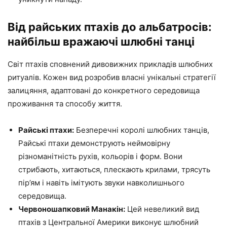
Від райських птахів до альбатросів:
найбільш вражаючі шлюбні танці
Світ птахів сповнений дивовижних прикладів шлюбних
ритуалів. Кожен вид розробив власні унікальні стратегії
залицяння, адаптовані до конкретного середовища
проживання та способу життя.
Райські птахи:
Безперечні королі шлюбних танців,
Райські птахи демонструють неймовірну
різноманітність рухів, кольорів і форм. Вони
стрибають, хитаються, плескають крилами, трясуть
пір’ям і навіть імітують звуки навколишнього
середовища.
Червоношапковий Манакін:
Цей невеликий вид
птахів з Центральної Америки виконує шлюбний