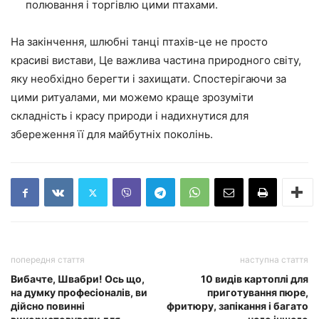
полювання і торгівлю цими птахами.
На закінчення, шлюбні танці птахів-це не просто
красиві вистави, Це важлива частина природного світу,
яку необхідно берегти і захищати. Спостерігаючи за
цими ритуалами, ми можемо краще зрозуміти
складність і красу природи і надихнутися для
збереження її для майбутніх поколінь.
попередня стаття
наступна стаття
Вибачте, Швабри! Ось що,
10 видів картоплі для
на думку професіоналів, ви
приготування пюре,
дійсно повинні
фритюру, запікання і багато