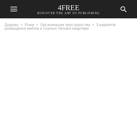
4FREE
DISCOVER THE ART OF PUBLISHING
Додому
Різне
Организация пространства
5 варіантів
розміщення меблів в спальні типової квартири