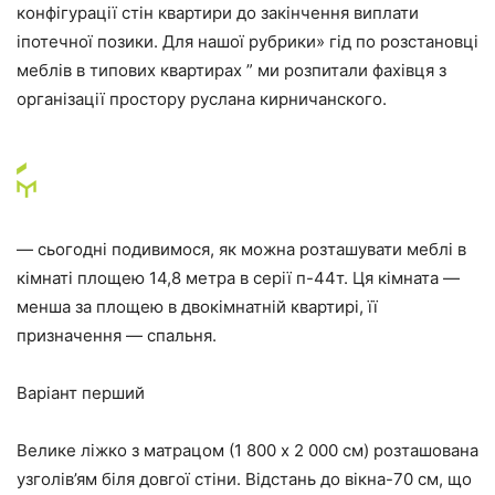
конфігурації стін квартири до закінчення виплати
іпотечної позики. Для нашої рубрики» гід по розстановці
меблів в типових квартирах ” ми розпитали фахівця з
організації простору руслана кирничанского.
— сьогодні подивимося, як можна розташувати меблі в
кімнаті площею 14,8 метра в серії п-44т. Ця кімната —
менша за площею в двокімнатній квартирі, її
призначення — спальня.
Варіант перший
Велике ліжко з матрацом (1 800 х 2 000 см) розташована
узголів’ям біля довгої стіни. Відстань до вікна-70 см, що