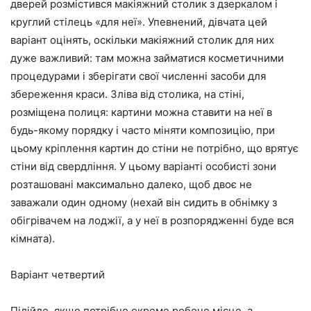
дверей розмістився макіяжний столик з дзеркалом і
круглий стілець «для неї». Упевнений, дівчата цей
варіант оцінять, оскільки макіяжний столик для них
дуже важливий: там можна займатися косметичними
процедурами і зберігати свої численні засоби для
збереження краси. Зліва від столика, на стіні,
розміщена полиця: картини можна ставити на неї в
будь-якому порядку і часто міняти композицію, при
цьому кріплення картин до стіни не потрібно, що врятує
стіни від свердління. У цьому варіанті особисті зони
розташовані максимально далеко, щоб двоє не
заважали один одному (нехай він сидить в обнімку з
обігрівачем на лоджії, а у неї в розпорядженні буде вся
кімната).
Варіант четвертий
Підійде, якщо потрібно окреме робоче місце, а