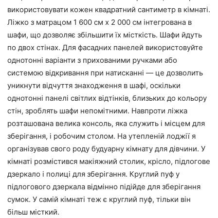
використовувати кожен квадратний сантиметр в кімнаті.
Ліжко з матрацом 1 600 см х 2 000 см інтегрована в
шафи, що дозволяє збільшити їх місткість. Шафи йдуть
по двох стінах. Для фасадних панелей використовуйте
однотонні варіанти з прихованими ручками або
системою відкривання при натисканні — це дозволить
уникнути відчуття знаходження в шафі, оскільки
однотонні панелі світлих відтінків, близьких до кольору
стін, зроблять шафи непомітними. Навпроти ліжка
розташована велика консоль, яка служить і місцем для
зберігання, і робочим столом. На утепленій лоджії я
організував свого роду будуарну кімнату для дівчини. У
кімнаті розмістився макіяжний столик, крісло, підлогове
дзеркало і полиці для зберігання. Круглий пуф у
підлогового дзеркала відмінно підійде для зберігання
сумок. У самій кімнаті теж є круглий пуф, тільки він
більш місткий.