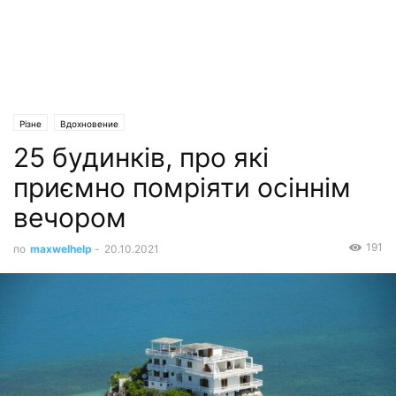
Різне
Вдохновение
25 будинків, про які
приємно помріяти осіннім
вечором
191
по
maxwelhelp
-
20.10.2021