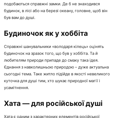
подобаються справжні замки. Де б не знаходився
будинок, в лісі або на березі океану, головне, щоб він
був вам до душі.
Будиночок як у хоббіта
Справжні шанувальники «володаря кілець» оцінять
будиночок на зразок того, що був у хоббіта. Та й
любителям природи припаде до смаку така ідея.
Єднання з навколишньою природою – дуже актуальна
сьогодні тема. Таке житло підійде в якості невеликого
куточка для душі тим, хто шукає природної магії і
усамітнення.
Хата — для російської душі
Хата є одним з характерних елементів російської