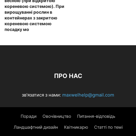
весною (при відкритою
кореневою системою). При
вирощуванні рослин в
контейнерах з закритою
кореневою системою
посадку мо
ПРО НАС
зв'язатися з нами:
maxwelhelp@gmail.com
Поради
Овочівництво
Питання-відповідь
Ландшафтний дизайн
Квітникарю
Статті по темі