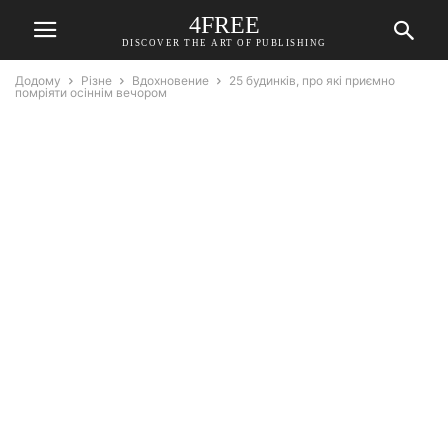
4FREE
DISCOVER THE ART OF PUBLISHING
Додому
Різне
Вдохновение
25 будинків, про які приємно
помріяти осіннім вечором