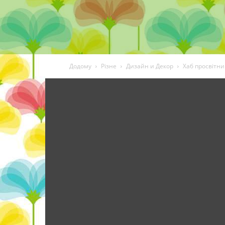
Додому
Різне
Дизайн и Декор
Хаб просвітниц