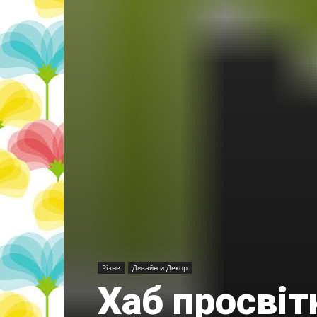
Різне
Дизайн и Декор
Хаб просвіт