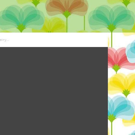
іту...