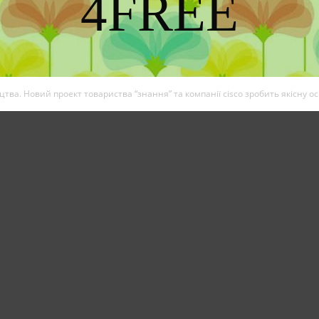
4FREE
DISCOVER THE ART OF PUBLISHING
тва. Новий проект товариства “знання” та компанії cisco зробить якісну осв