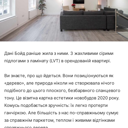
Дані Бойд раніше жила з ними. З жахливими сірими
підлогами з ламінату (LVT) в орендованій квартирі.
Ви знаєте, про що йдеться. Вони позиціонуються як
«дерево», але природа ніколи не створювала нічого
подібного до цього плоского, безбарвного сланцевого
тону. Це візитна картка естетики новобудов 2020 року.
Комусь подобається зручність: їх легко протерти
ганчіркою. Але більшість з нас по-справжньому сумує
за справжнім паркетом, теплом і живими відтінками
справжнього дерева.