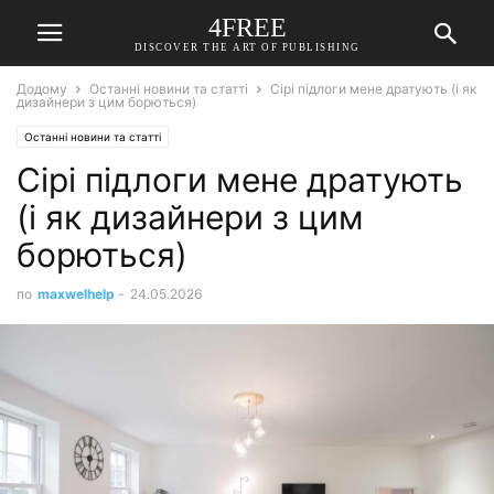
4FREE
DISCOVER THE ART OF PUBLISHING
Додому
Останні новини та статті
Сірі підлоги мене дратують (і як
дизайнери з цим борються)
Останні новини та статті
Сірі підлоги мене дратують
(і як дизайнери з цим
борються)
по
maxwelhelp
-
24.05.2026