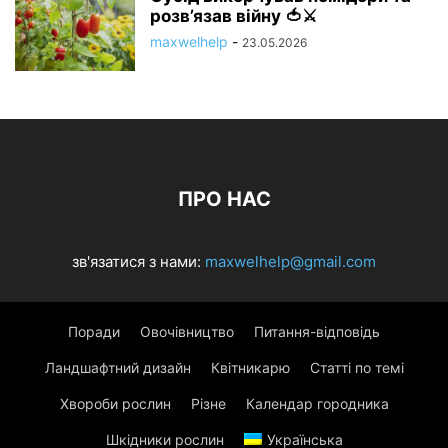
розв’язав війну 🍅⚔️
maxwelhelp
-
23.05.2026
ПРО НАС
зв'язатися з нами:
maxwelhelp@gmail.com
Поради
Овочівництво
Питання-відповідь
Ландшафтний дизайн
Квітникарю
Статті по темі
Хвороби рослин
Різне
Календар городника
Шкідники рослин
Українська