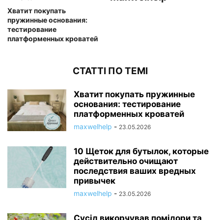
Хватит покупать
пружинные основания:
тестирование
платформенных кроватей
СТАТТІ ПО ТЕМІ
Хватит покупать пружинные
основания: тестирование
платформенных кроватей
maxwelhelp
-
23.05.2026
10 Щеток для бутылок, которые
действительно очищают
последствия ваших вредных
привычек
maxwelhelp
-
23.05.2026
Сусід викорчував помідори та