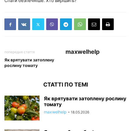
Спати безпечніше. Хто вирішить?
maxwelhelp
попередня стаття
Як врятувати затоплену
рослину томату
СТАТТІ ПО ТЕМІ
Як врятувати затоплену рослину
томату
maxwelhelp
-
18.05.2026