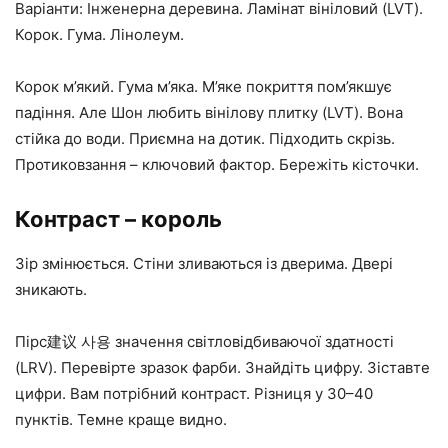
Варіанти: Інженерна деревина. Ламінат вініловий (LVT).
Корок. Гума. Лінолеум.
Корок м’який. Гума м’яка. М’яке покриття пом’якшує
падіння. Але Шон любить вінілову плитку (LVT). Вона
стійка до води. Приємна на дотик. Підходить скрізь.
Протиковзання – ключовий фактор. Бережіть кісточки.
Контраст – король
Зір змінюється. Стіни зливаються із дверима. Двері
зникають.
Пірс建议 사용 значення світловідбиваючої здатності
(LRV). Перевірте зразок фарби. Знайдіть цифру. Зіставте
цифри. Вам потрібний контраст. Різниця у 30–40
пунктів. Темне краще видно.