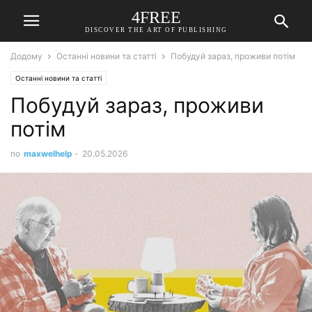
4FREE
DISCOVER THE ART OF PUBLISHING
Додому
Останні новини та статті
Побудуй зараз, проживи потім
Останні новини та статті
Побудуй зараз, проживи
потім
по
maxwelhelp
-
20.05.2026