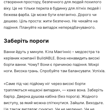
створення простору, безпечного для людей похилого
віку. Це не тільки перила в будинку для літніх людей і
бежева фарба. Це може бути елегантно. Дорого чи
дешево. Ціль проста: жити безпечно. Не чекайте на
падіння. Плануйте на випадок непередбачуваного.
Заберіть пороги
Ванни йдуть у минуле. Кіла Макгінніс – медсестра та
керівник компанії BuildABLE. Вона ненавидить високі
борти ванни. Чому? Вони є причиною падіння. Мокрі
ноги. Висока грань. Спробуйте там балансувати. Успіхів.
«Саме під час підйому ніг через високі борти
трапляються нещасні випадки», — каже вона. Заберіть
бар’єр. Дверна душова кабіна (без порога). Жодного
виступу, за який можна спіткнутися. Зайшли. Виходьте.
Це також виглядає сучасно. Чи не медично. Чи не