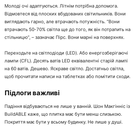
Молоді очі адаптуються. Літнім потрібна допомога.
Відмовтеся від плоских вбудованих світильників. Вони
виглядають гарно, але втрачають потужність. “Вони
втрачають 50-70% світла ще до того, як він потрапить на
стільницю”, – зазначає Пірс. Вони марні на поверхнях.
Переходьте на світлодіоди (LED). Або енергозберігаючі
лампи (CFL). Десять ватів LED еквівалентні старій лампі
на 60 ватів. Дешево. Яскраве світло. Достатньо світла,
щоб прочитати написи на таблетках або помітити сходи.
Підлоги важливі
Падіння відбуваються не лише у ванній. Шон Макгінніс із
BuildABLE каже, що плитка має бути менш слизькою.
Покриття має бути у всьому будинку. Не лише у душі.