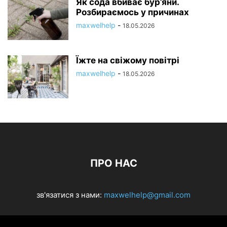
Як сода вбиває бур’яни.
Розбираємось у причинах
maxwelhelp
-
18.05.2026
Їжте на свіжому повітрі
maxwelhelp
-
18.05.2026
ПРО НАС
зв'язатися з нами:
maxwelhelp@gmail.com