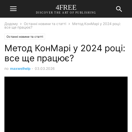
4FREE
DISCOVER THE ART OF PUBLISHING
Додому
Останні новини та статті
Метод КонМарі у 2024 році:
все ще працює?
Останні новини та статті
Метод КонМарі у 2024 році:
все ще працює?
по
maxwelhelp
-
03.03.2026