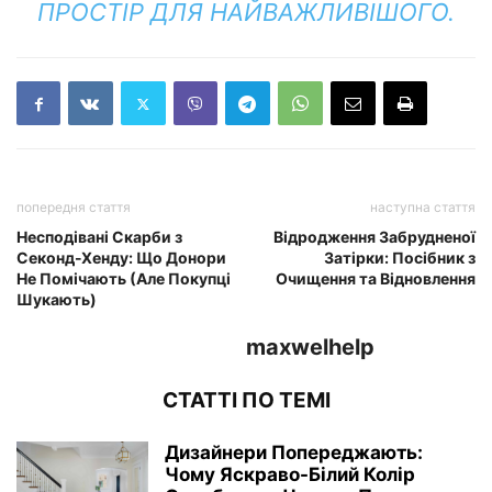
ПРОСТІР ДЛЯ НАЙВАЖЛИВІШОГО.
попередня стаття
наступна стаття
Несподівані Скарби з
Відродження Забрудненої
Секонд-Хенду: Що Донори
Затірки: Посібник з
Не Помічають (Але Покупці
Очищення та Відновлення
Шукають)
maxwelhelp
СТАТТІ ПО ТЕМІ
Дизайнери Попереджають:
Чому Яскраво-Білий Колір