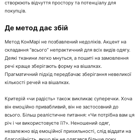
створюють відчуття простору та потенціалу для
покупців.
Де метод дає збій
Метод КонМарі не позбавлений недоліків. Акцент на
складання “всього” непрактичний для всіх видів одягу.
Деякі тканини легко мнуться, а пошиті на замовлення
речі краще зберігають форму на вішалках.
Прагматичний підхід передбачає зберігання невеликої
кількості речей на вішалках.
Критерій «чи радість» також викликає суперечки. Хоча
він емоційно привабливий, він не застосовний до
всього. Більш реалістичне питання: «Чи потрібна вам ця
річ і чи використовуєте її?». Неношений одяг,
незалежно від емоційної прихильності, слід віддати на
благодійність, якщо він не одягався більше року.