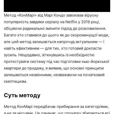
Метод «КонМарі» від Марі Кондо завоював вірусну
популярність завдяки серіалу на Netflix у 2019 році,
обіцяючи радикально змінити підхід до розхламлення.
Багато хто ставився до цього як до скороминущої моди,
але цей метод залишається напрочуд актуальним — і
навіть ефективним — для тих, хто готовий докласти
зусиль. Нещодавно, зіткнувшись із необхідністю
протестувати систему під час підготовки нью-йоркської
квартири до продажу, я виявив, що основні принципи
залишаються незмінними, незважаючи на початковий
скептицизм.
Суть методу
Метод КонМарі передбачає прибирання за категоріями,
а не за місцями. Це означає, що спочатку збираються всі