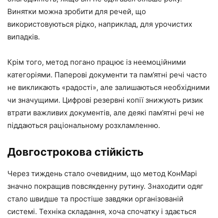
Винятки можна зробити для речей, що
використовуються рідко, наприклад, для урочистих
випадків.
Крім того, метод погано працює із неемоційними
категоріями. Паперові документи та пам’ятні речі часто
не викликають «радості», але залишаються необхідними
чи значущими. Цифрові резервні копії знижують ризик
втрати важливих документів, але деякі пам’ятні речі не
піддаються раціональному розхламленню.
Довгострокова стійкість
Через тиждень стало очевидним, що метод КонМарі
значно покращив повсякденну рутину. Знаходити одяг
стало швидше та простіше завдяки організованій
системі. Техніка складання, хоча спочатку і здається