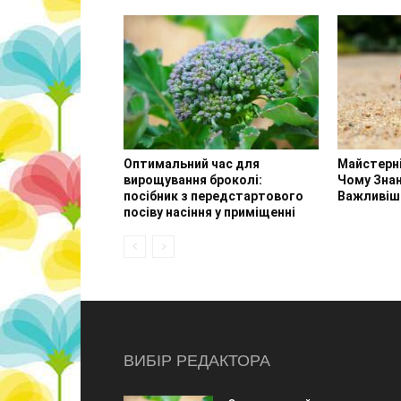
Оптимальний час для
Майстерн
вирощування броколі:
Чому Зна
посібник з передстартового
Важливіш
посіву насіння у приміщенні
ВИБІР РЕДАКТОРА