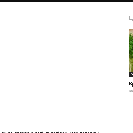
Ц
О
К
ma