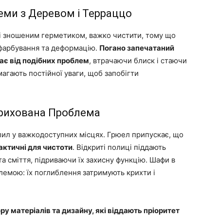
леми з Деревом і Терраццо
зі зношеним герметиком, важко чистити, тому що
 фарбування та деформацію.
Погано запечатаний
є від подібних проблем
, втрачаючи блиск і стаючи
агають постійної уваги, щоб запобігти
Прихована Проблема
 пил у важкодоступних місцях. Грюел припускає, що
актичні для чистоти
. Відкриті полиці піддають
та сміття, підриваючи їх захисну функцію. Шафи в
блемою: їх поглиблення затримують крихти і
у матеріалів та дизайну, які віддають пріоритет