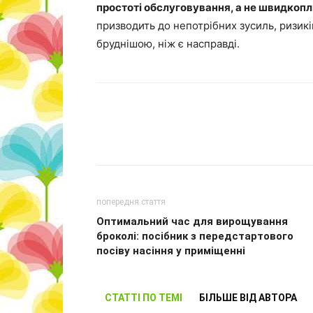
простоті обслуговування, а не швидкоп
призводить до непотрібних зусиль, ризиків
бруднішою, ніж є насправді.
попередня стаття
Оптимальний час для вирощування
броколі: посібник з передстартового
посіву насіння у приміщенні
СТАТТІ ПО ТЕМІ
БІЛЬШЕ ВІД АВТОРА