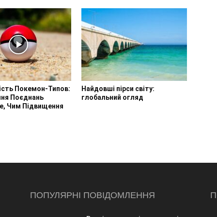
ість Покемон-Типов:
Найдовші пірси світу:
ння Поєднань
глобальний огляд
е, Чим Підвищення
ПОПУЛЯРНІ ПОВІДОМЛЕННЯ
П