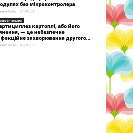
одулях без мікроконтролера
xwelhelp
-
21.09.2021
вороби рослин
ертициллез картоплі, або його
янення, — це небезпечне
нфекційне захворювання другого...
xwelhelp
-
09.09.2021