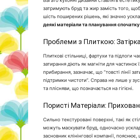
Багато кухонні дизайни ставлять естетику
затримують бруд та жир замість того, щоб
шість поширених рішень, які значно ускл
деякі матеріали та планування спочатку
Проблеми з Плиткою: Затірка 
Плиткові стільниці, фартухи та підлоги ча
затирання діють як магніти для частинок ї
прибирання, зазначає, що “товсті лінії з
підтримки чистоти”. Справа не лише у зу
та плісняви, що позначається на гігієні.
Пористі Матеріали: Прихован
Сильно текстуровані поверхні, такі як с
можуть маскувати бруд, одночасно ускла
засновник клінінгової компанії, пояснює,