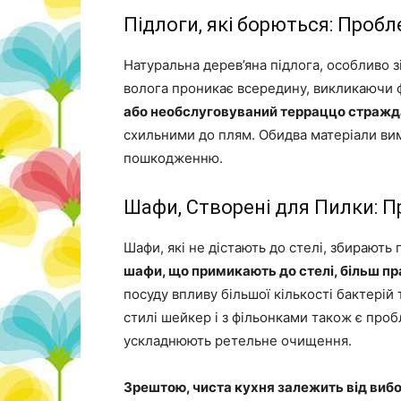
Підлоги, які борються: Проб
Натуральна дерев’яна підлога, особливо 
волога проникає всередину, викликаючи
або необслуговуваний терраццо стражда
схильними до плям. Обидва матеріали вим
пошкодженню.
Шафи, Створені для Пилки: 
Шафи, які не дістають до стелі, збирають
шафи, що примикають до стелі, більш пр
посуду впливу більшої кількості бактерій 
стилі шейкер і з фільонками також є про
ускладнюють ретельне очищення.
Зрештою, чиста кухня залежить від вибор