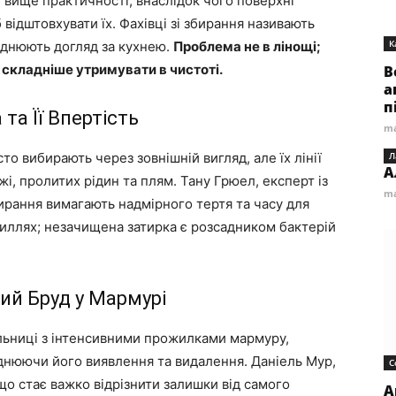
 вище практичності, внаслідок чого поверхні
 відштовхувати їх. Фахівці зі збирання називають
К
аднюють догляд за кухнею.
Проблема не в лінощі;
 складніше утримувати в чистоті.
В
а
п
та Її Впертість
ma
сто вибирають через зовнішній вигляд, але їх лінії
Л
А
жі, пролитих рідин та плям. Тану Грюел, експерт із
ma
атирання вимагають надмірного тертя та часу для
силлях; незачищена затирка є розсадником бактерій
ий Бруд у Мармурі
тільниці з інтенсивними прожилками мармуру,
днюючи його виявлення та видалення. Даніель Мур,
С
 що стає важко відрізнити залишки від самого
А