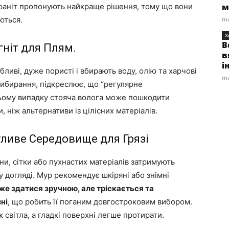
раніт пропонують найкраще рішення, тому що вони
м
ються.
ma
Х
В
ніт для Плям.
в
і
бливі, дуже пористі і вбирають воду, олію та харчові
ma
рибирання, підкреслює, що “регулярне
цьому випадку стояча волога може пошкодити
, ніж альтернативи із цілісних матеріалів.
тливе Середовище для Грязі
ини, сітки або пухнастих матеріалів затримують
 догляді. Мур рекомендує шкіряні або знімні
е здатися зручною, але тріскається та
ні
, що робить її поганим довгостроковим вибором.
світла, а гладкі поверхні легше протирати.