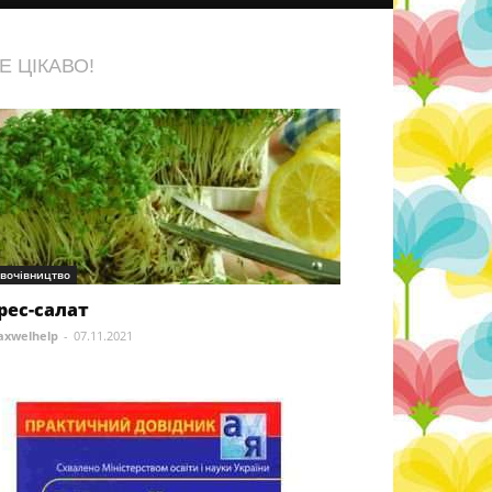
Е ЦІКАВО!
вочівництво
рес-салат
xwelhelp
-
07.11.2021