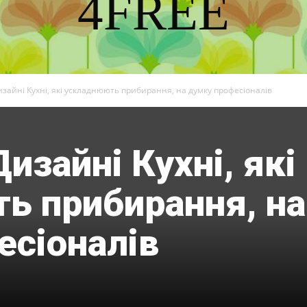
4FREE
DISCOVER THE ART OF PUBLISHING
зайні Кухні, які ускладнюють прибирання, на думку професіоналів
изайні Кухні, які
ь прибирання, на
есіоналів