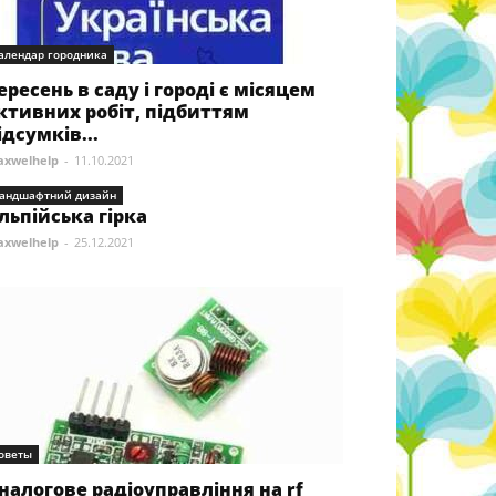
алендар городника
ересень в саду і городі є місяцем
ктивних робіт, підбиттям
ідсумків...
xwelhelp
-
11.10.2021
андшафтний дизайн
льпійська гірка
xwelhelp
-
25.12.2021
оветы
налогове радіоуправління на rf