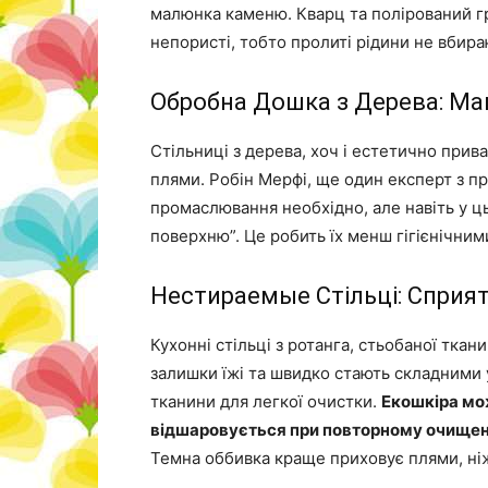
малюнка каменю. Кварц та полірований г
непористі, тобто пролиті рідини не вбира
Обробна Дошка з Дерева: Маг
Стільниці з дерева, хоч і естетично прива
плями. Робін Мерфі, ще один експерт з п
промаслювання необхідно, але навіть у 
поверхню”. Це робить їх менш гігієнічними
Нестираемые Стільці: Сприя
Кухонні стільці з ротанга, стьобаної ткан
залишки їжі та швидко стають складними у
тканини для легкої очистки.
Екошкіра мож
відшаровується при повторному очищен
Темна оббивка краще приховує плями, ніж 