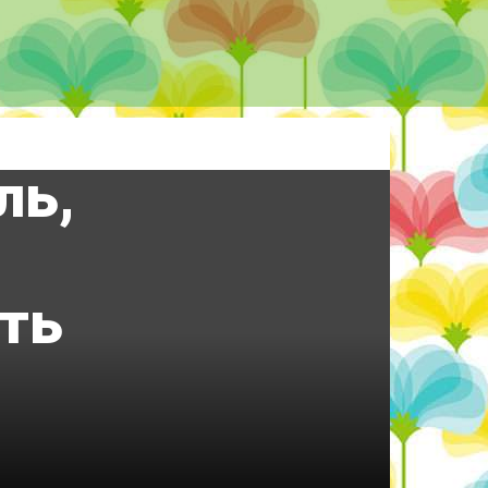
и,
ьні
ль,
ють