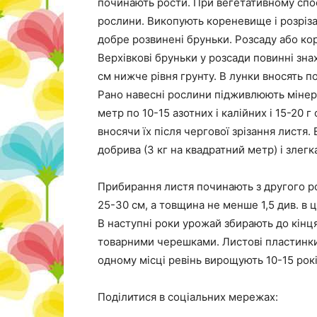
починають рости. При вегетативному спо
рослини. Викопують кореневище і розрізаю
добре розвинені бруньки. Розсаду або ко
Верхівкові бруньки у розсади повинні зна
см нижче рівня грунту. В лунки вносять п
Рано навесні рослини підживлюють мінер
метр по 10-15 азотних і калійних і 15-20
вносячи їх після чергової зрізання листя.
добрива (3 кг на квадратний метр) і злег
Прибирання листя починають з другого ро
25-30 см, а товщина не менше 1,5 див. в 
В наступні роки урожай збирають до кінця
товарними черешками. Листові пластинки в
одному місці ревінь вирощують 10-15 рокі
Поділитися в соціальних мережах: