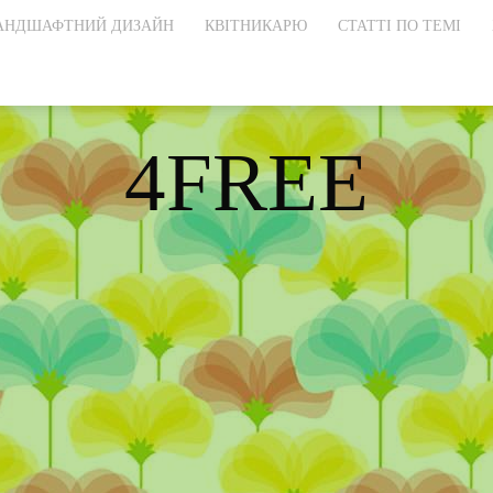
АНДШАФТНИЙ ДИЗАЙН
КВІТНИКАРЮ
СТАТТІ ПО ТЕМІ
4FREE
истовують тільк
DISCOVER THE ART OF PUBLISHING
решки великих
ных листя цієї
ни містять яблуч