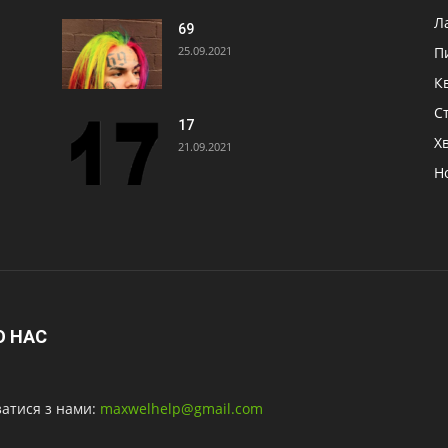
Л
69
25.09.2021
П
К
Ст
17
Х
21.09.2021
Н
О НАС
затися з нами:
maxwelhelp@gmail.com