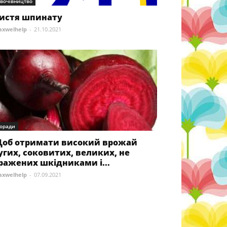
вочівництво
истя шпинату
xwelhelp
-
21.10.2021
оради
об отримати високий врожай
угих, соковитих, великих, не
ражених шкідниками і...
xwelhelp
-
07.09.2021