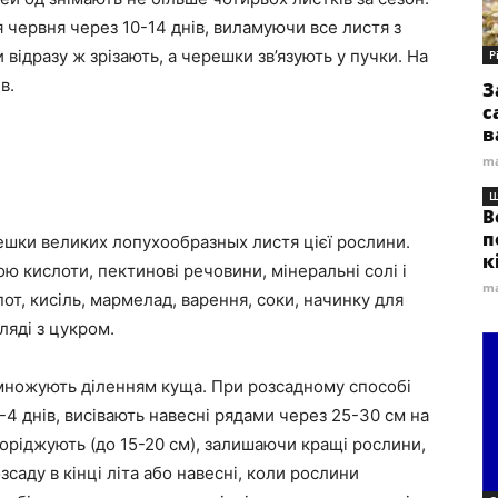
 червня через 10-14 днів, виламуючи все листя з
ідразу ж зрізають, а черешки зв’язують у пучки. На
Р
в.
З
с
в
ma
Ш
В
п
решки великих лопухообразных листя цієї рослини.
к
ю кислоти, пектинові речовини, мінеральні солі і
ma
от, кисіль, мармелад, варення, соки, начинку для
ляді з цукром.
множують діленням куща. При розсадному способі
4 днів, висівають навесні рядами через 25-30 см на
проріджують (до 15-20 см), залишаючи кращі рослини,
саду в кінці літа або навесні, коли рослини