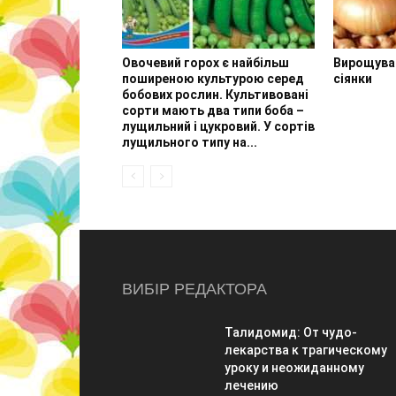
Овочевий горох є найбільш
Вирощуван
поширеною культурою серед
сіянки
бобових рослин. Культивовані
сорти мають два типи боба –
лущильний і цукровий. У сортів
лущильного типу на...
ВИБІР РЕДАКТОРА
Талидомид: От чудо-
лекарства к трагическому
уроку и неожиданному
лечению