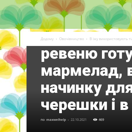
лимонну і 
пектинові р
солі і вітам
Додому
Овочівництво
В їжу використовують ті
ревеню готу
мармелад, в
начинку для
черешки і в
по
maxwelhelp
-
22.10.2021
469