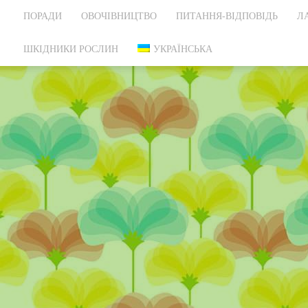
ПОРАДИ
ОВОЧІВНИЦТВО
ПИТАННЯ-ВІДПОВІДЬ
Л
ШКІДНИКИ РОСЛИН
УКРАЇНСЬКА
Овочівництво
В їжу викор
мясисті че
лопухообраз
рослини. Во