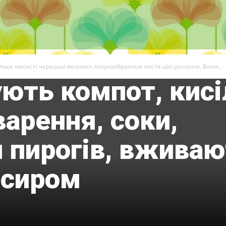
щавелевою кислот
ечовини, мінерал
іни. З черешків
льки мясисті черешки великих лопухообразных листя цієї рослини. Вони...
ють компот, кисі
арення, соки,
 пирогів, вжива
 сиром