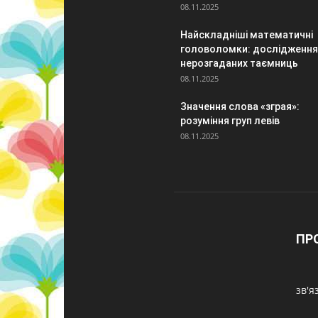
08.11.2025
Найскладніші математичні
головоломки: дослідження
нерозгаданих таємниць
08.11.2025
Значення слова «зграя»:
розуміння груп левів
08.11.2025
ПР
зв'я