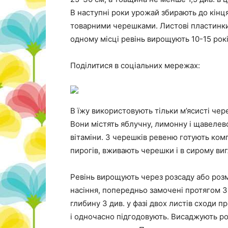
В наступні роки урожай збирають до кінця
товарними черешками. Листові пластинки в
одному місці ревінь вирощують 10-15 рокі
Поділитися в соціальних мережах:
В їжу використовують тільки м’ясисті че
Вони містять яблучну, лимонну і щавелево
вітаміни. З черешків ревеню готують комп
пирогів, вживають черешки і в сирому виг
Ревінь вирощують через розсаду або роз
насіння, попередньо замочені протягом 3-
глибину 3 див. у фазі двох листів сходи 
і одночасно підгодовують. Висаджують роз