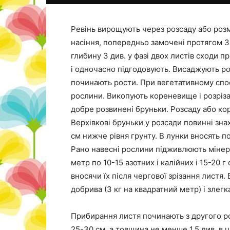
Ревінь вирощують через розсаду або роз
насіння, попередньо замочені протягом 3-
глибину 3 див. у фазі двох листів сходи 
і одночасно підгодовують. Висаджують роз
починають рости. При вегетативному спо
рослини. Викопують кореневище і розрізаю
добре розвинені бруньки. Розсаду або ко
Верхівкові бруньки у розсади повинні зна
см нижче рівня грунту. В лунки вносять п
Рано навесні рослини підживлюють мінер
метр по 10-15 азотних і калійних і 15-20
вносячи їх після чергової зрізання листя.
добрива (3 кг на квадратний метр) і злег
Прибирання листя починають з другого ро
25-30 см, а товщина не менше 1,5 див. в 