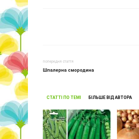
попередня стаття
Шпалерна смородина
СТАТТІ ПО ТЕМІ
БІЛЬШЕ ВІД АВТОРА