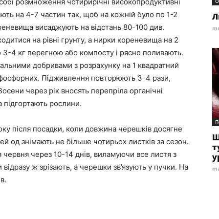
собі розмноження чотирирічні високопродуктивні
О
ть на 4-7 частин так, щоб на кожній було по 1-2
Л
реневища висаджують на відстань 80-100 див.
ma
ходитися на рівні грунту, а нирки кореневища на 2
о 3-4 кг перегною або компосту і рясно поливають.
альними добривами з розрахунку на 1 квадратний
 г фосфорних. Підживлення повторюють 3-4 рази,
 Восени через рік вносять перепріла органічні
ка підгортають рослини.
П
ку після посадки, коли довжина черешків досягне
Щ
цей од знімають не більше чотирьох листків за сезон.
т
 червня через 10-14 днів, виламуючи все листя з
у
ідразу ж зрізають, а черешки зв’язують у пучки. На
ma
в.