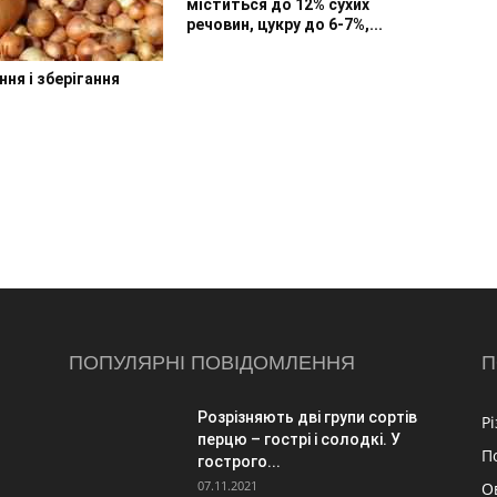
міститься до 12% сухих
речовин, цукру до 6-7%,...
ня і зберігання
ПОПУЛЯРНІ ПОВІДОМЛЕННЯ
П
Розрізняють дві групи сортів
Р
перцю – гострі і солодкі. У
П
гострого...
07.11.2021
О