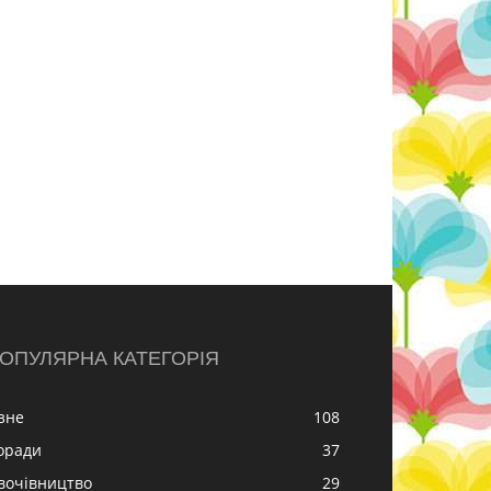
ОПУЛЯРНА КАТЕГОРІЯ
ізне
108
оради
37
вочівництво
29