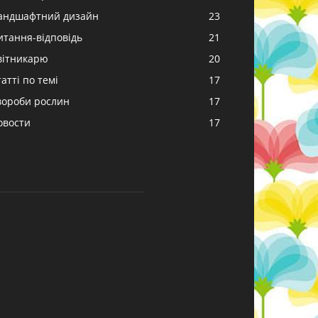
андшафтний дизайн
23
итання-відповідь
21
вітникарю
20
атті по темі
17
вороби рослин
17
овости
17