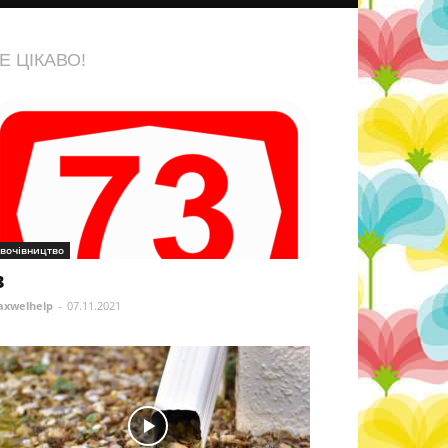
Е ЦІКАВО!
вочівництво
3
xwelhelp
-
07.11.2021