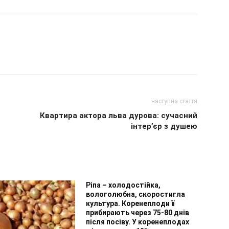
наступна стаття
Квартира актора льва дурова: сучасний
інтер’єр з душею
Ріпа – холодостійка,
вологолюбна, скоростигла
культура. Коренеплоди її
прибирають через 75-80 днів
після посіву. У коренеплодах