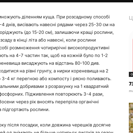
множують діленням куща. При розсадному способі
Ц
4 днів, висівають навесні рядами через 25-30 см на
проріджують (до 15-20 см), залишаючи кращі рослини,
саду в кінці літа або навесні, коли рослини
собі розмноження чотирирічні високопродуктивні
ть на 4-7 частин так, щоб на кожній було по 1-2
реневища висаджують на відстань 80-100 див.
ходитися на рівні грунту, а нирки кореневища на 2
О
о 3-4 кг перегною або компосту і рясно поливають.
7
альними добривами з розрахунку на 1 квадратний
ma
 г фосфорних. Підживлення повторюють 3-4 рази,
 Восени через рік вносять перепріла органічні
ка підгортають рослини.
ку після посадки, коли довжина черешків досягне
цей од знімають не більше чотирьох листків за сезон.