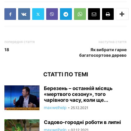
попередня стаття
наступна стаття
18
Як вибрати гарне
багатосортове дерево
СТАТТІ ПО ТЕМІ
Березень – останній місяць
«мертвого сезону», того
чарівного часу, коли ще...
maxwelhelp
-
25.12.2021
Садово-городні роботи в липні
maxwelhelp
-
02.12.2021