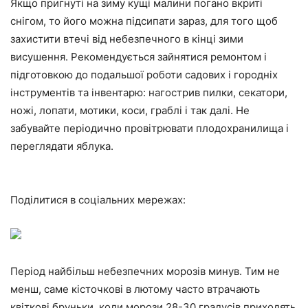
Якщо пригнуті на зиму кущі малини погано вкриті
снігом, то його можна підсипати зараз, для того щоб
захистити втечі від небезпечного в кінці зими
висушення. Рекомендується зайнятися ремонтом і
підготовкою до подальшої роботи садових і городніх
інструментів та інвентарю: нагострив пилки, секатори,
ножі, лопати, мотики, коси, граблі і так далі. Не
забувайте періодично провітрювати плодохранилища і
переглядати яблука.
Поділитися в соціальних мережах:
Період найбільш небезпечних морозів минув. Тим не
менш, саме кісточкові в лютому часто втрачають
квіткові бруньки, коли морози 28-30 градусів приходять