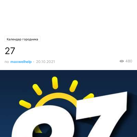
Календар городника
27
480
по
maxwelhelp
-
20.10.2021