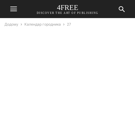
4FREE
DISCOVER THE ART OF PUBLISHING
Додому
Календар городника
27