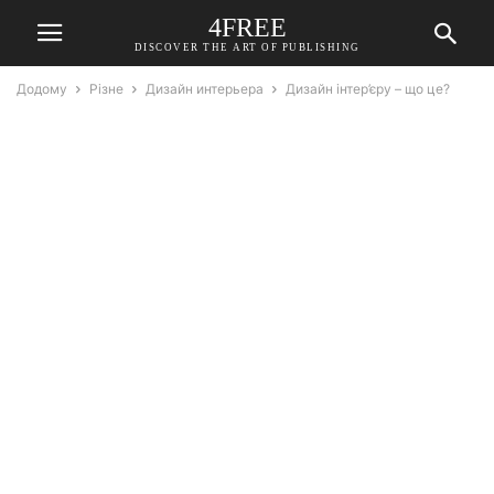
4FREE
DISCOVER THE ART OF PUBLISHING
Додому
Різне
Дизайн интерьера
Дизайн інтер’єру – що це?