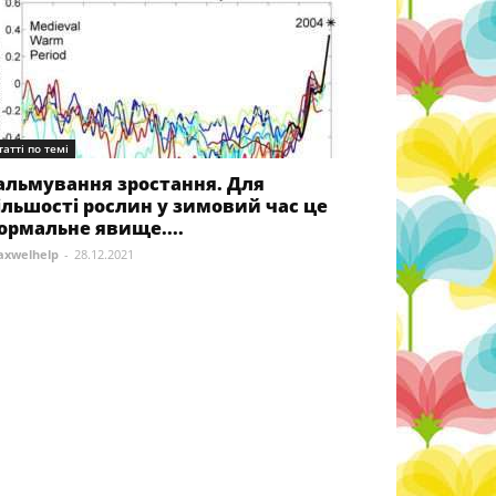
татті по темі
альмування зростання. Для
ільшості рослин у зимовий час це
ормальне явище....
xwelhelp
-
28.12.2021