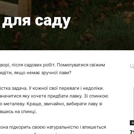
 для саду
дворі, після садових робіт. Помилуватися свіжим
Ц
идіти, якщо немає зручної лави?
тка задача. У кожної свої переваги і недоліки.
значитися яку хочете придбати лавку. Зі спинкою
бо металеву. Краще, звичайно, вибирати лаву зі
вшись на спинці.
Х
вона підкорить своєю натуральністю і впишеться
7