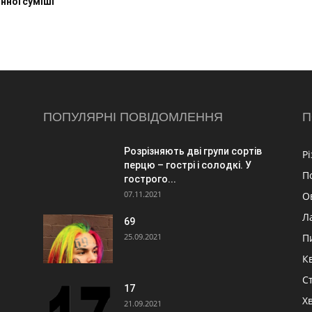
нної суміші
ПОПУЛЯРНІ ПОВІДОМЛЕННЯ
П
Розрізняють дві групи сортів
Р
перцю – гострі і солодкі. У
П
гострого...
07.11.2021
О
Л
69
25.09.2021
П
К
Ст
17
Х
21.09.2021