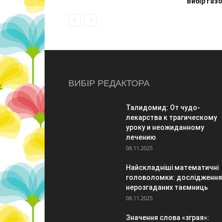
Вибір газо
ВИБІР РЕДАКТОРА
Талидомид: От чудо-
лекарства к трагическому
уроку и неожиданному
лечению
08.11.2025
Найскладніші математичні
головоломки: дослідження
нерозгаданих таємниць
08.11.2025
Значення слова «зграя»: