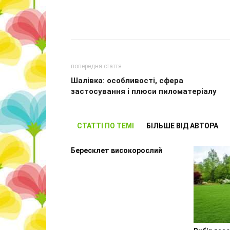
попередня стаття
Шалівка: особливості, сфера
застосування і плюси пиломатеріалу
СТАТТІ ПО ТЕМІ
БІЛЬШЕ ВІД АВТОРА
Бересклет високорослий