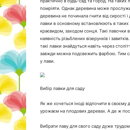
практично в будь-сад та город. На таких 
помріяти. Однак деревина може прослужит
деревина не починала гнити від сирості і
лавки в основному встановлюють в таких 
краєвидом, заходом сонця. Такі лавочки 
наявність різьблених візерунків і завитків
такі лавки знайдуться навіть через століт
завжди можна подсвежить фарбою. Тим с
у лави.
Вибір лавки для саду
Як же хочеться іноді відпочити в своєму 
урожаєм на плодових деревах. А де ж пос
Вибрати лаву для свого саду дуже трудоміс