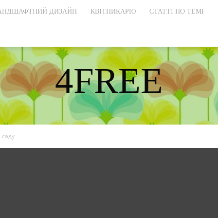
АНДШАФТНИЙ ДИЗАЙН
КВІТНИКАРЮ
СТАТТІ ПО ТЕМІ
4FREE
DISCOVER THE ART OF PUBLISHING
 саду