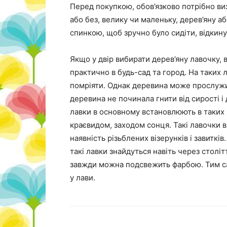
Перед покупкою, обов’язково потрібно ви
або без, велику чи маленьку, дерев’яну а
спинкою, щоб зручно було сидіти, відкину
Якщо у двір вибирати дерев’яну лавочку, 
практично в будь-сад та город. На таких 
помріяти. Однак деревина може прослужит
деревина не починала гнити від сирості і
лавки в основному встановлюють в таких 
краєвидом, заходом сонця. Такі лавочки 
наявність різьблених візерунків і завитків
такі лавки знайдуться навіть через століт
завжди можна подсвежить фарбою. Тим с
у лави.