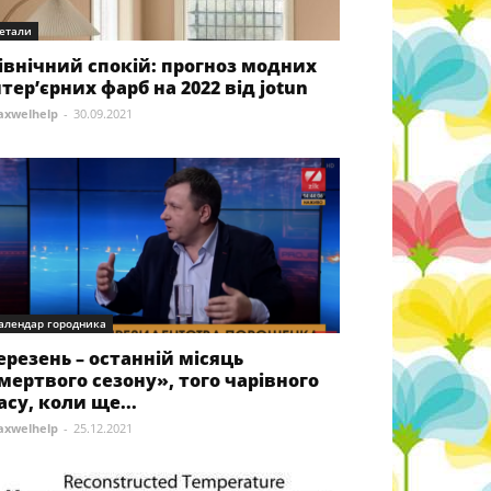
етали
івнічний спокій: прогноз модних
нтер’єрних фарб на 2022 від jotun
xwelhelp
-
30.09.2021
алендар городника
ерезень – останній місяць
мертвого сезону», того чарівного
асу, коли ще...
xwelhelp
-
25.12.2021