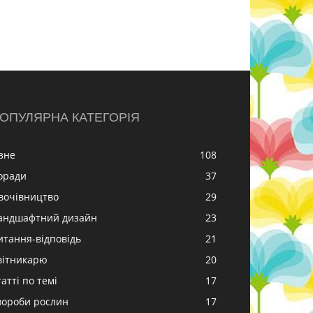
ОПУЛЯРНА КАТЕГОРІЯ
ізне
108
оради
37
вочівництво
29
андшафтний дизайн
23
итання-відповідь
21
вітникарю
20
атті по темі
17
вороби рослин
17