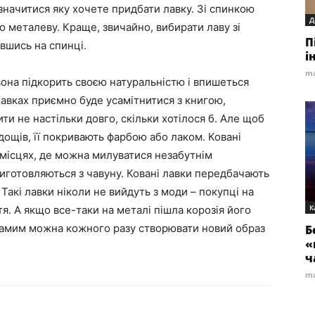
значитися яку хочете придбати лавку. Зі спинкою
Д
бо металеву. Краще, звичайно, вибирати лаву зі
П
вшись на спинці.
і
ma
вона підкорить своєю натуральністю і впишеться
лавках приємно буде усамітнитися з книгою,
и не настільки довго, скільки хотілося б. Але щоб
 дощів, її покривають фарбою або лаком. Ковані
місцях, де можна милуватися незабутнім
виготовляються з чавуну. Ковані лавки передбачають
. Такі лавки ніколи не вийдуть з моди – покупці на
К
тя. А якщо все-таки на металі пішла корозія його
амим можна кожного разу створювати новий образ
Б
«
ч
ma