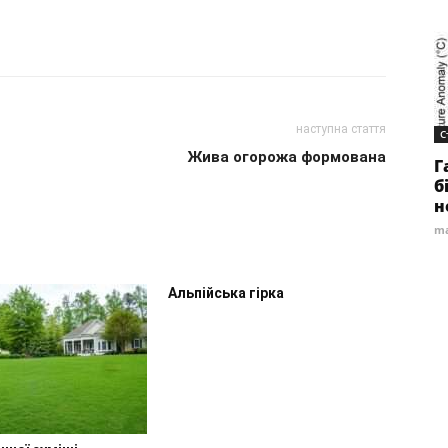
наступна стаття
С
Жива огорожа формована
Г
б
н
ma
Альпійська гірка