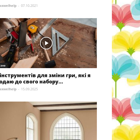
xwelhelp
-
07.10.2021
ізне
 інструментів для зміни гри, які я
одаю до свого набору...
xwelhelp
-
15.09.2025