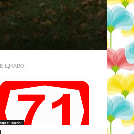
Е ЦІКАВО!
вороби рослин
1