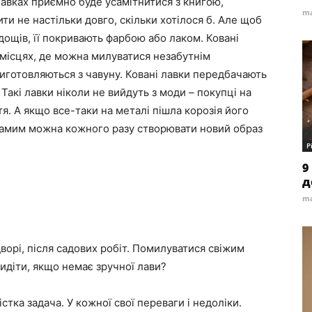
лавках приємно буде усамітнитися з книгою,
ma
и не настільки довго, скільки хотілося б. Але щоб
 дощів, її покривають фарбою або лаком. Ковані
місцях, де можна милуватися незабутнім
виготовляються з чавуну. Ковані лавки передбачають
. Такі лавки ніколи не вийдуть з моди – покупці на
тя. А якщо все-таки на металі пішла корозія його
амим можна кожного разу створювати новий образ
Р
9
д
ma
дворі, після садових робіт. Помилуватися свіжим
идіти, якщо немає зручної лави?
тка задача. У кожної свої переваги і недоліки.