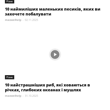
Різне
10 наймиліших маленьких песиків, яких ви
захочете побалувати
maxwelhelp
-
02.11.2025
Різне
10 найстрашніших риб, які ховаються в
річках, глибоких океанах і мушлях
maxwelhelp
-
31.10.2025