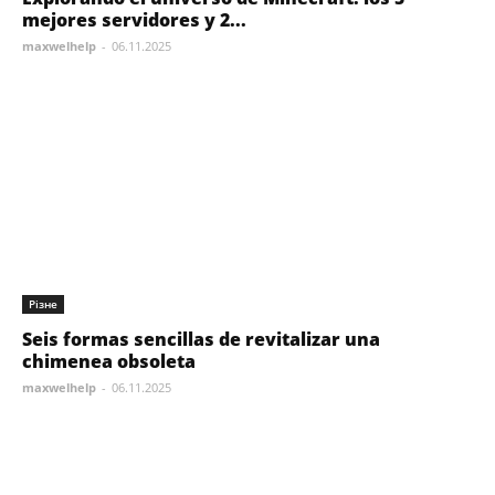
mejores servidores y 2...
maxwelhelp
-
06.11.2025
Різне
Seis formas sencillas de revitalizar una
chimenea obsoleta
maxwelhelp
-
06.11.2025