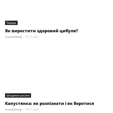
Поради
Як виростити здоровий цибуля?
maxwelhelp
-
07.11.2021
Шкідники рослин
Капустянка: як розпізнати і як боротися
maxwelhelp
-
07.11.2021