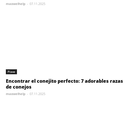
maxwelhelp
-
07.11.2025
Різне
Encontrar el conejito perfecto: 7 adorables razas
de conejos
maxwelhelp
-
07.11.2025