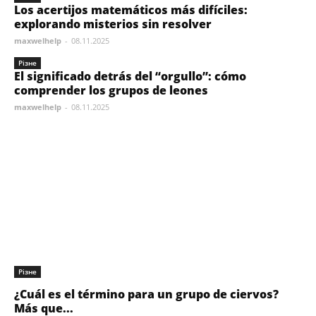
Los acertijos matemáticos más difíciles:
explorando misterios sin resolver
maxwelhelp
-
08.11.2025
Різне
El significado detrás del “orgullo”: cómo
comprender los grupos de leones
maxwelhelp
-
08.11.2025
Різне
¿Cuál es el término para un grupo de ciervos?
Más que...