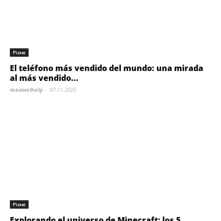
Різне
El teléfono más vendido del mundo: una mirada
al más vendido...
maxwelhelp
-
07.11.2025
Різне
Explorando el universo de Minecraft: los 5