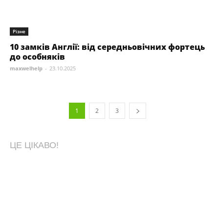
Різне
10 замків Англії: від середньовічних фортець
до особняків
maxwelhelp
-
23.10.2025
1
2
3
ЦЕ ЦІКАВО!