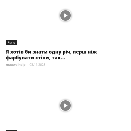
Різне
Я хотів би знати одну річ, перш ніж
фарбувати стіни, так...
maxwelhelp
-
03.11.2025