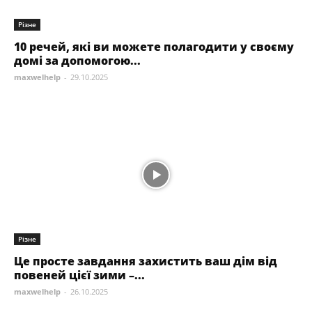
Різне
10 речей, які ви можете полагодити у своєму
домі за допомогою...
maxwelhelp
-
29.10.2025
Різне
Це просте завдання захистить ваш дім від
повеней цієї зими –...
maxwelhelp
-
26.10.2025