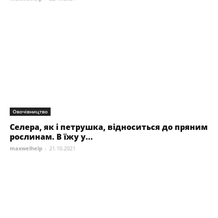
Овочівництво
Селера, як і петрушка, відноситься до пряним
рослинам. В їжу у...
maxwelhelp
-
21.10.2021