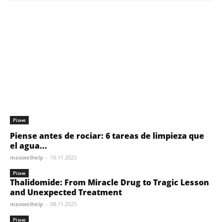
Різне
Piense antes de rociar: 6 tareas de limpieza que
el agua...
maxwelhelp
-
10.11.2025
Різне
Thalidomide: From Miracle Drug to Tragic Lesson
and Unexpected Treatment
maxwelhelp
-
08.11.2025
Різне