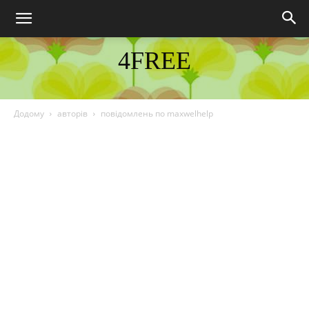
4FREE
DISCOVER THE ART OF PUBLISHING
Додому
авторів
повідомлень по maxwelhelp