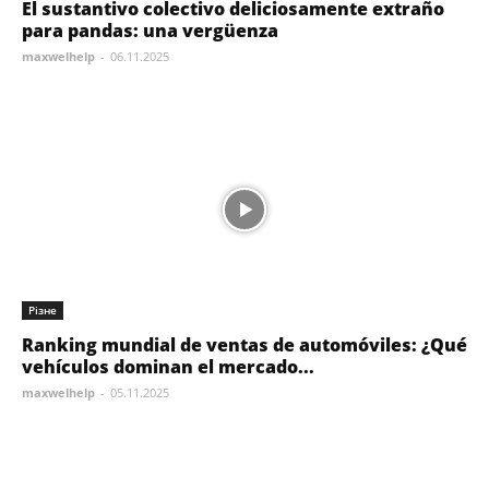
El sustantivo colectivo deliciosamente extraño
para pandas: una vergüenza
maxwelhelp
-
06.11.2025
Різне
Ranking mundial de ventas de automóviles: ¿Qué
vehículos dominan el mercado...
maxwelhelp
-
05.11.2025