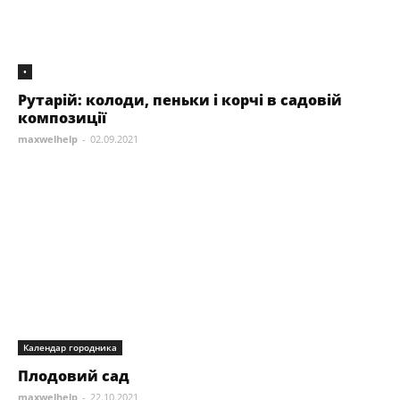
•
Рутарій: колоди, пеньки і корчі в садовій
композиції
maxwelhelp
-
02.09.2021
Календар городника
Плодовий сад
maxwelhelp
-
22.10.2021