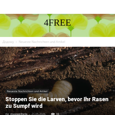
4FREE
DISCOVER THE ART OF PUBLISHING
Додому
Neueste Nachrichten und Artikel
Neueste Nachrichten und Artikel
Stoppen Sie die Larven, bevor Ihr Rasen
zu Sumpf wird
по
maxwelhelp
-
21.05.2026
16