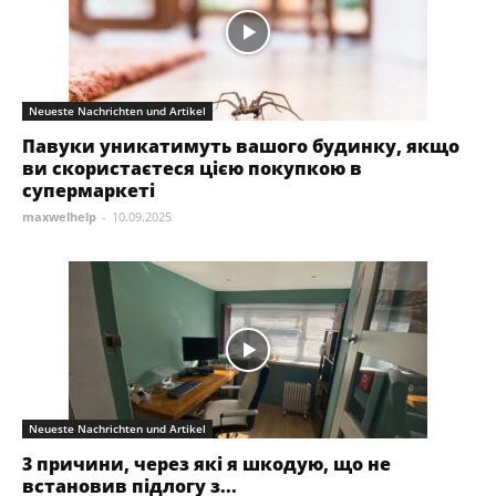
Neueste Nachrichten und Artikel
Павуки уникатимуть вашого будинку, якщо
ви скористаєтеся цією покупкою в
супермаркеті
maxwelhelp
-
10.09.2025
Neueste Nachrichten und Artikel
3 причини, через які я шкодую, що не
встановив підлогу з...