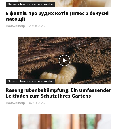
Neueste Nachrichten und Artikel
6 фактів про рудих котів (Плюс 2 бонусні
ласощі)
maxwelhelp
-
29.08.2025
Neueste Nachrichten und Artikel
Rasengrubenbekämpfung: Ein umfassender
Leitfaden zum Schutz Ihres Gartens
maxwelhelp
-
07.03.2026