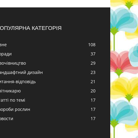
ОПУЛЯРНА КАТЕГОРІЯ
ізне
108
оради
37
вочівництво
29
андшафтний дизайн
23
итання-відповідь
21
вітникарю
20
атті по темі
17
вороби рослин
17
овости
17