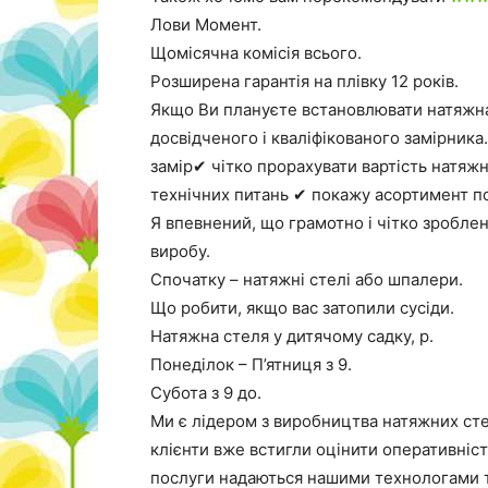
Лови Момент.
Щомісячна комісія всього.
Розширена гарантія на плівку 12 років.
Якщо Ви плануєте встановлювати натяжна 
досвідченого і кваліфікованого замірник
замір✔ чітко прорахувати вартість натяж
технічних питань ✔ покажу асортимент по
Я впевнений, що грамотно і чітко зроблен
виробу.
Спочатку – натяжні стелі або шпалери.
Що робити, якщо вас затопили сусіди.
Натяжна стеля у дитячому садку, р.
Понеділок – П’ятниця з 9.
Субота з 9 до.
Ми є лідером з виробництва натяжних стел
клієнти вже встигли оцінити оперативніст
послуги надаються нашими технологами 