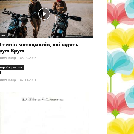
ізне
0 типів мотоциклів, які їздять
рум-Врум
xwelhelp
-
03.09.2025
вороби рослин
0
xwelhelp
-
07.11.2021