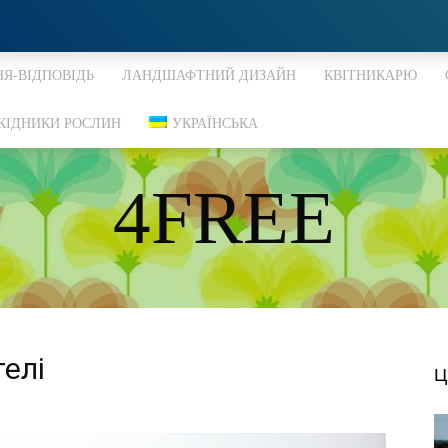
Я-ВІДПОВІДЬ
ЛАНДШАФТНИЙ ДИЗАЙН
КВІТНИКАРЮ
КІДНИКИ РОСЛИН
УКРАЇНСЬКА
4FREE
DISCOVER THE ART OF PUBLISHING
телі
Ц