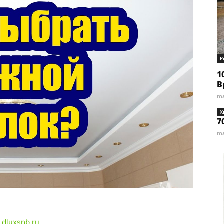
Р
1
В
ma
Х
7
ma
dluxspb.ru