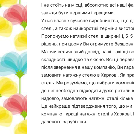
і не стоїть на місці, абсолютно всі наші 
завжди бути першими і кращими.
У нас власне сучасне виробництво, і це д
стелі, а також найкоротші терміни вигото
Пропонуємо натяжні стелі в ширині 1, 5-5
рішень, при цьому Ви отримуєте безшовни
Маючи величезний досвід, наші фахівці вс
складності швидко та якісно. Всі ці пере
після звернення в нашу компанію, Ви гара
замовити натяжну стелю в Харкові. Як пр
стель. Ми розуміємо, що вибрати компані
до неї необхідно підходити дуже ретельно
надовго, замовляють натяжні стелі кілька
Це найкраще підтвердження того, що ми 
компанію і кращі натяжні стелі в Харкові
далекого зарубіжжя.