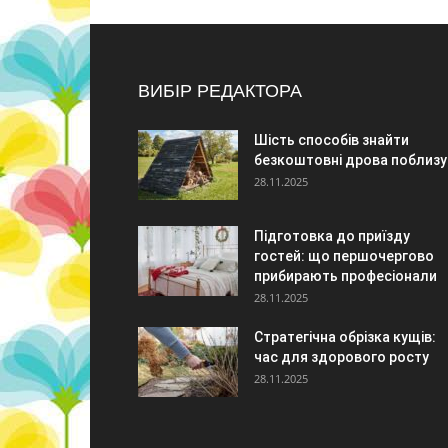
ВИБІР РЕДАКТОРА
Шість способів знайти
безкоштовні дрова поблизу
28.11.2025
Підготовка до приїзду
гостей: що першочергово
прибирають професіонали
28.11.2025
Стратегічна обрізка кущів:
час для здорового росту
28.11.2025