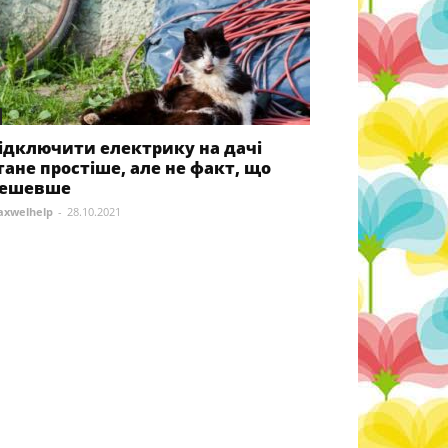
ідключити електрику на дачі
тане простіше, але не факт, що
ешевше
xwelhelp
-
28.10.2021