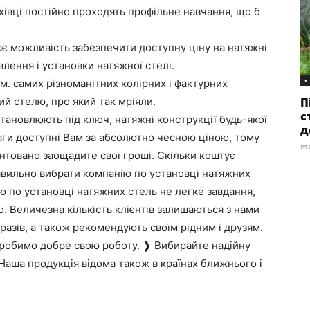
фахівці постійно проходять профільне навчання, що б
ає можливість забезпечити доступну ціну на натяжні
влення і установки натяжної стелі.
•
 м. самих різноманітних колірних і фактурних
й стелю, про який так мріяли.
П
с
тановлюють під ключ, натяжні конструкції будь-якої
д
ваги доступні Вам за абсолютно чесною ціною, тому
ma
нтовано заощадите свої гроші. Скільки коштує
авильно вибрати компанію по установці натяжних
ю по установці натяжних стель не легке завдання,
. Величезна кількість клієнтів залишаються з нами
 разів, а також рекомендують своїм рідним і друзям.
робимо добре свою роботу. ❱ Вибирайте надійну
. Наша продукція відома також в країнах ближнього і