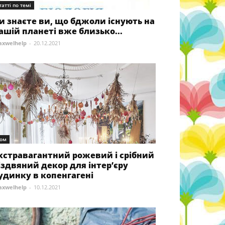
татті по темі
и знаєте ви, що бджоли існують на
ашій планеті вже близько...
xwelhelp
-
20.12.2021
ом
кстравагантний рожевий і срібний
іздвяний декор для інтер’єру
удинку в копенгагені
xwelhelp
-
10.12.2021