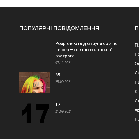
ПОПУЛЯРНІ ПОВІДОМЛЕННЯ
П
Розрізняють дві групи сортів
Р
перцю – гострі і солодкі. У
П
гострого...
07.11.2021
О
Л
69
25.09.2021
П
К
Ст
17
Х
21.09.2021
Н