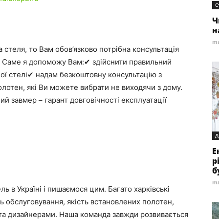
С
Ч
н
ma
стеля, то Вам обов’язково потрібна консультація
а. Саме я допоможу Вам:✔ здійснити правильний
ної стелі✔ надам безкоштовну консультацію з
лотен, які Ви можете вибрати не виходячи з дому.
ий завмер – гарант довговічності експлуатації
Д
Е
р
б
ma
ь в Україні і пишаємося цим. Багато харківські
ь обслуговування, якість встановлених полотен,
та дизайнерами. Наша команда завжди розвивається