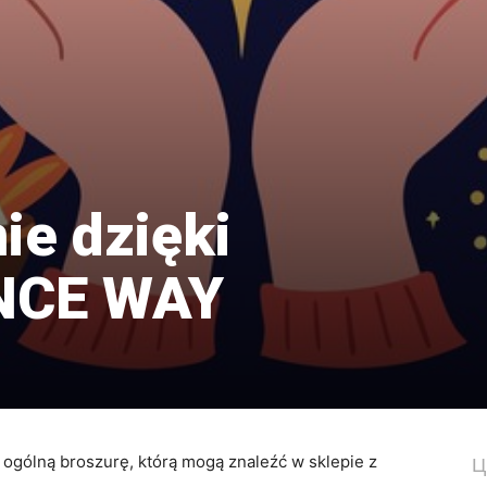
ie dzięki
NCE WAY
ogólną broszurę, którą mogą znaleźć w sklepie z
Ц