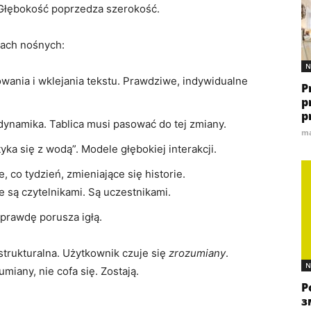
łębokość poprzedza szerokość.
nach nośnych:
N
wania i wklejania tekstu. Prawdziwe, indywidualne
P
p
p
dynamika. Tablica musi pasować do tej zmiany.
ma
yka się z wodą”. Modele głębokiej interakcji.
 co tydzień, zmieniające się historie.
 są czytelnikami. Są uczestnikami.
aprawdę porusza igłą.
 strukturalna. Użytkownik czuje się
zrozumiany
.
N
miany, nie cofa się. Zostają.
Р
з