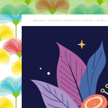
Додому
Najnowsze wiadomości i artykuły
Buduj z