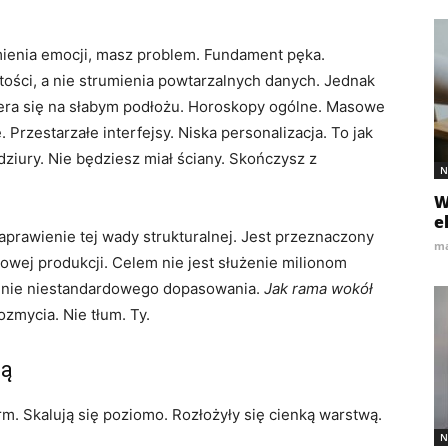
mienia emocji, masz problem. Fundament pęka.
tości, a nie strumienia powtarzalnych danych. Jednak
opiera się na słabym podłożu. Horoskopy ogólne. Masowe
Przestarzałe interfejsy. Niska personalizacja. To jak
ziury. Nie będziesz miał ściany. Skończysz z
N
W
e
rawienie tej wady strukturalnej. Jest przeznaczony
ma
owej produkcji. Celem nie jest służenie milionom
zenie niestandardowego dopasowania.
Jak rama wokół
ozmycia. Nie tłum. Ty.
zą
rm. Skalują się poziomo. Rozłożyły się cienką warstwą.
N