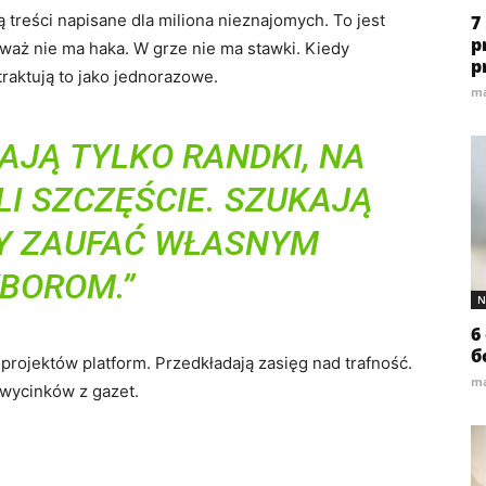
 treści napisane dla miliona nieznajomych. To jest
7
p
waż nie ma haka. W grze nie ma stawki. Kiedy
p
raktują to jako jednorazowe.
ma
KAJĄ TYLKO RANDKI, NA
LI SZCZĘŚCIE. SZUKAJĄ
Y ZAUFAĆ WŁASNYM
BOROM.”
N
6
б
rojektów platform. Przedkładają zasięg nad trafność.
ma
 wycinków z gazet.