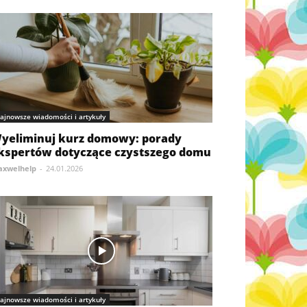
ajnowsze wiadomości i artykuły
yeliminuj kurz domowy: porady
kspertów dotyczące czystszego domu
xwelhelp
-
24.01.2026
ajnowsze wiadomości i artykuły