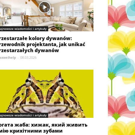
ajnowsze wiadomości i artykuły
rzestarzałe kolory dywanów:
rzewodnik projektanta, jak unikać
rzestarzałych dywanów
xwelhelp
-
08.03.2026
ajnowsze wiadomości i artykuły
огата жаба: хижак, який живить
мію крихітними зубами