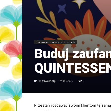
Najnowsze wiadomości i artykuły
Buduj zaufan
QUINTESSE
по
maxwelhelp
-
24.05.2026
1
Przestań rozdawać swoim klientom tę samą 