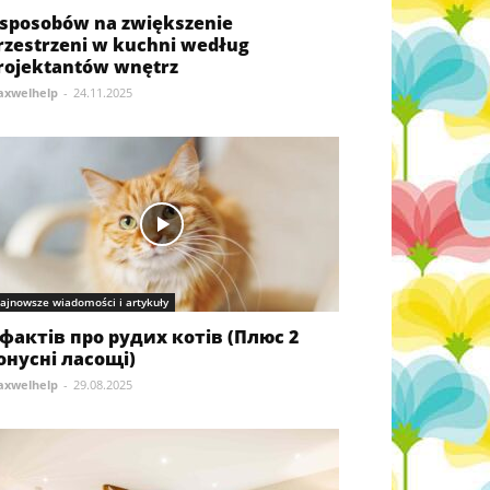
 sposobów na zwiększenie
rzestrzeni w kuchni według
rojektantów wnętrz
xwelhelp
-
24.11.2025
ajnowsze wiadomości i artykuły
 фактів про рудих котів (Плюс 2
онусні ласощі)
xwelhelp
-
29.08.2025