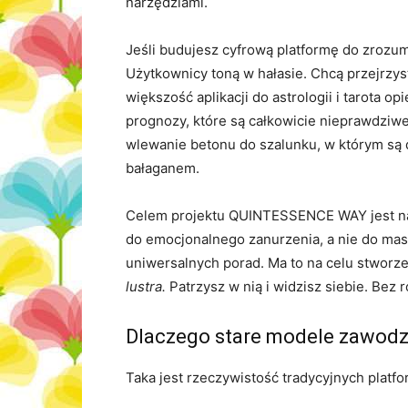
narzędziami.
Jeśli budujesz cyfrową platformę do zrozu
Użytkownicy toną w hałasie. Chcą przejrzys
większość aplikacji do astrologii i tarota 
prognozy, które są całkowicie nieprawdziwe. 
wlewanie betonu do szalunku, w którym są d
bałaganem.
Celem projektu QUINTESSENCE WAY jest nap
do emocjonalnego zanurzenia, a nie do mas
uniwersalnych porad. Ma to na celu stwor
lustra.
Patrzysz w nią i widzisz siebie. Bez r
Dlaczego stare modele zawod
Taka jest rzeczywistość tradycyjnych platfo