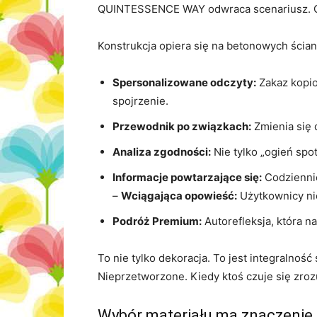
QUINTESSENCE WAY odwraca scenariusz. G
Konstrukcja opiera się na betonowych ścia
Spersonalizowane odczyty:
Zakaz kopio
spojrzenie.
Przewodnik po związkach:
Zmienia się 
Analiza zgodności:
Nie tylko „ogień spot
Informacje powtarzające się:
Codziennie,
–
Wciągająca opowieść:
Użytkownicy nie
Podróż Premium:
Autorefleksja, która n
To nie tylko dekoracja. To jest integralność
Nieprzetworzone. Kiedy ktoś czuje się zrozu
Wybór materiału ma znaczenie