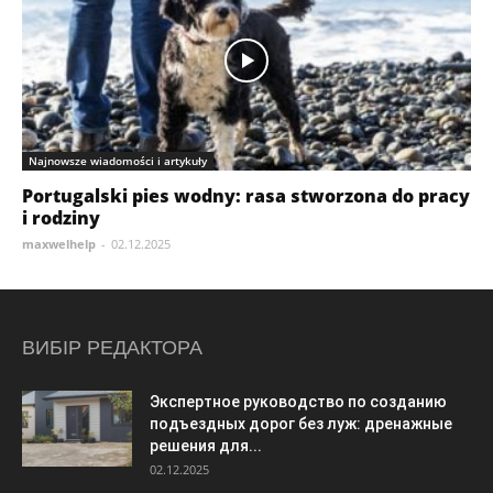
Najnowsze wiadomości i artykuły
Portugalski pies wodny: rasa stworzona do pracy
i rodziny
maxwelhelp
-
02.12.2025
ВИБІР РЕДАКТОРА
Экспертное руководство по созданию
подъездных дорог без луж: дренажные
решения для...
02.12.2025