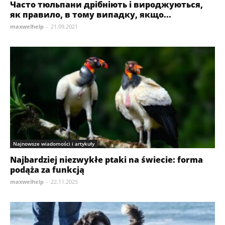
Часто тюльпани дрібніють і вироджуються,
як правило, в тому випадку, якщо...
maxwelhelp
-
21.09.2021
Najnowsze wiadomości i artykuły
Najbardziej niezwykłe ptaki na świecie: forma
podąża za funkcją
maxwelhelp
-
22.11.2025