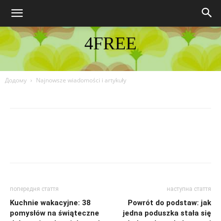
4FREE
DISCOVER THE ART OF PUBLISHING
Додому
Najnowsze wiadomości i artykuły
попередня стаття
наступна стаття
Kuchnie wakacyjne: 38
Powrót do podstaw: jak
pomysłów na świąteczne
jedna poduszka stała się