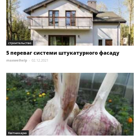
строительство
5 переваг системи штукатурного фасаду
maxwelhelp
-
02.12.2021
Квітникарю