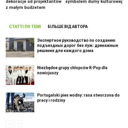
dekoracje od projektantów
symbolem dumy kulturowej
z małym budżetem
СТАТТІ ПО ТЕМІ
БІЛЬШЕ ВІД АВТОРА
Экспертное руководство по созданию
подъездных дорог без луж: дренажные
решения для каждого дома
Niezbędne grupy chłopców K-Pop dla
nowicjuszy
Portugalski pies wodny: rasa stworzona do
pracy i rodziny