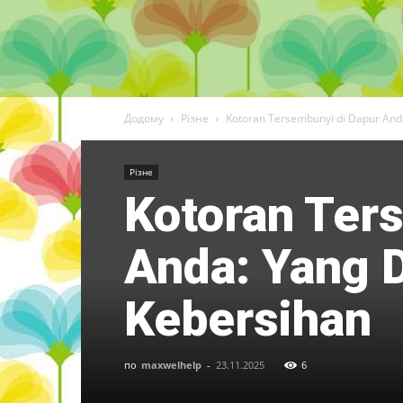
Додому
Різне
Kotoran Tersembunyi di Dapur Anda
Різне
Kotoran Ter
Anda: Yang D
Kebersihan
по
maxwelhelp
-
23.11.2025
6