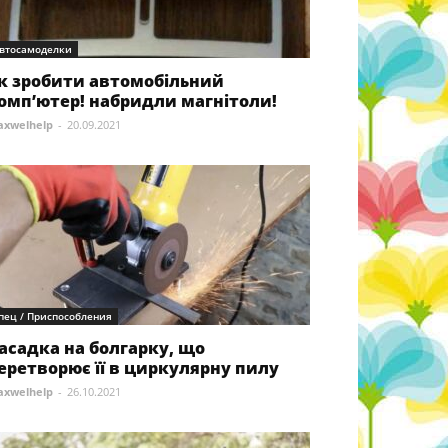
втосамоделки
к зробити автомобільний
омп’ютер! набридли магнітоли!
xwelhelp
-
20.09.2021
пец / Приспособления
асадка на болгарку, що
еретворює її в циркулярну пилу
xwelhelp
-
26.10.2021