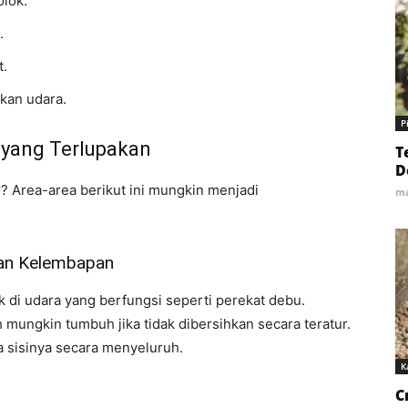
olok.
.
t.
kan udara.
Р
r yang Terlupakan
T
D
r? Area-area berikut ini mungkin menjadi
ma
dan Kelembapan
 di udara yang berfungsi seperti perekat debu.
ungkin tumbuh jika tidak dibersihkan secara teratur.
a sisinya secara menyeluruh.
К
С