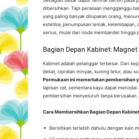
Sebagian besar dapur
terlihat
bersih pada p
dibersihkan. Tapi perasaan mengganggu bah
yang paling banyak dilupakan orang, menuru
estetika; penumpukan lemak, kelembapan, 
serius, mulai dari noda membandel hingga 
Bagian Depan Kabinet: Magnet 
Kabinet adalah pelanggar terbesar. Dari kej
dekat, cipratan minyak, kuning telur, ata
Permukaan ini memerlukan pembersihan y
lapisan cat, sementara kayu dapat menodai
pembersihan menyeluruh tanpa kerusakan.
Cara Membersihkan Bagian Depan Kabinet 
Bersihkan terlebih dahulu dengan kain mi