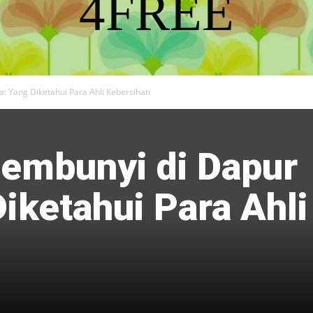
4FREE
DISCOVER THE ART OF PUBLISHING
: Yang Diketahui Para Ahli Kebersihan
sembunyi di Dapur
iketahui Para Ahli