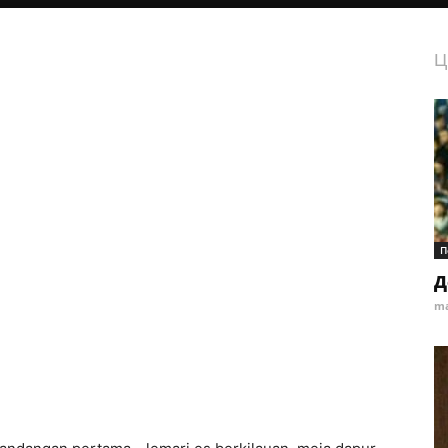
Ц
П
Д
ma