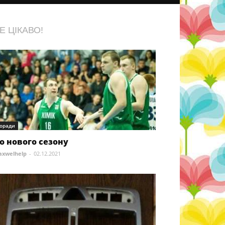
Е ЦІКАВО!
оради
о нового сезону
xwelhelp
-
02.12.2021