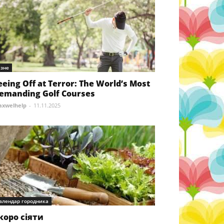
ізне
eeing Off at Terror: The World’s Most
emanding Golf Courses
xwelhelp
-
11.11.2025
алендар городника
коро сіяти