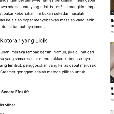
andangan pertama—lemari es berkilauan, meja dapur
wa ada sesuatu yang tidak beres? Ini mungkin tempat
А
t pakar kebersihan. Ini bukan sekedar masalah
dan kelalaian dapat menyebabkan masalah yang lebih
Я
к
potensi tumbuhnya jamur.
ma
Kotoran yang Licik
auhan, mereka tampak bersih. Namun, jika dilihat dari
u susu yang samar-samar menunjukkan kebenarannya.
ang lembut:
penggosokan yang keras dapat merusak
. Steamer genggam adalah metode pilihan untuk
С
Н
Secara Efektif:
п
ma
krofiber.