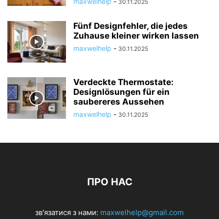
maxwelhelp
-
30.11.2025
Fünf Designfehler, die jedes
Zuhause kleiner wirken lassen
maxwelhelp
-
30.11.2025
Verdeckte Thermostate:
Designlösungen für ein
saubereres Aussehen
maxwelhelp
-
30.11.2025
ПРО НАС
зв'язатися з нами:
maxwelhelp@gmail.com