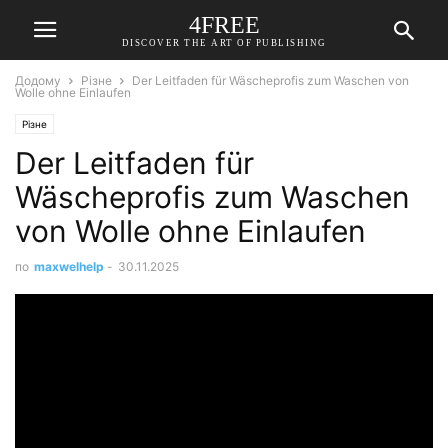
4FREE
DISCOVER THE ART OF PUBLISHING
Додому
Різне
Der Leitfaden für Wäscheprofis zum Waschen von
Wolle ohne Einlaufen
Різне
Der Leitfaden für
Wäscheprofis zum Waschen
von Wolle ohne Einlaufen
по
maxwelhelp
-
30.11.2025