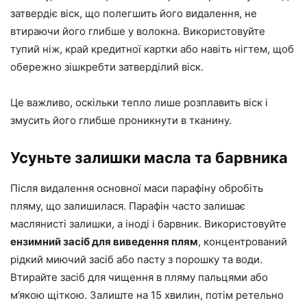
затвердіє віск, що полегшить його видалення, не
втираючи його глибше у волокна. Використовуйте
тупий ніж, край кредитної картки або навіть нігтем, щоб
обережно зішкребти затверділий віск.
Це важливо, оскільки тепло лише розплавить віск і
змусить його глибше проникнути в тканину.
Усуньте залишки масла та барвника
Після видалення основної маси парафіну обробіть
пляму, що залишилася. Парафін часто залишає
маслянисті залишки, а іноді і барвник. Використовуйте
ензимний засіб для виведення плям
, концентрований
рідкий миючий засіб або пасту з порошку та води.
Втирайте засіб для чищення в пляму пальцями або
м’якою щіткою. Залиште на 15 хвилин, потім ретельно