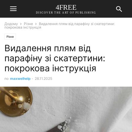
4FREE
DISCOVER THE ART OF PUBLISHING
Додому
Різне
Видалення плям від парафіну зі скатертини:
покрокова інструкція
Різне
Видалення плям від
парафіну зі скатертини:
покрокова інструкція
по
maxwelhelp
-
28.11.2025