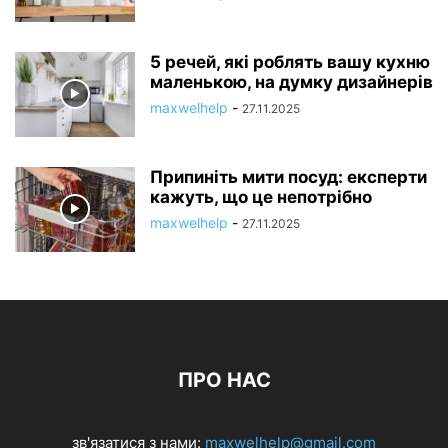
5 речей, які роблять вашу кухню
маленькою, на думку дизайнерів
maxwelhelp
-
27.11.2025
Припиніть мити посуд: експерти
кажуть, що це непотрібно
maxwelhelp
-
27.11.2025
ПРО НАС
зв'язатися з нами:
maxwelhelp@gmail.com