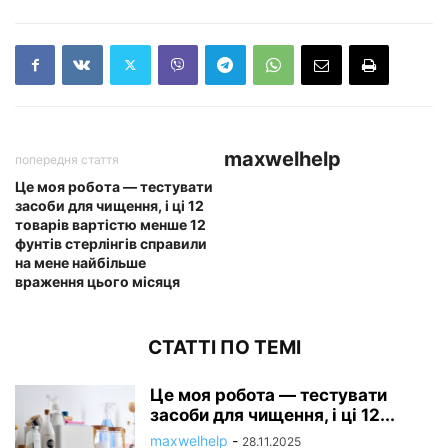
maxwelhelp
попередня стаття
Це моя робота — тестувати
засоби для чищення, і ці 12
товарів вартістю менше 12
фунтів стерлінгів справили
на мене найбільше
враження цього місяця
СТАТТІ ПО ТЕМІ
Це моя робота — тестувати
засоби для чищення, і ці 12...
maxwelhelp
-
28.11.2025