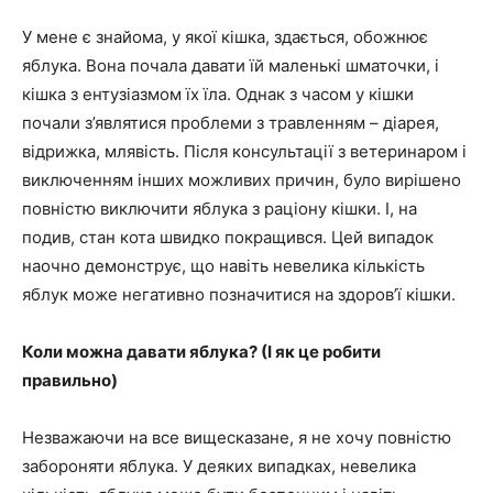
У мене є знайома, у якої кішка, здається, обожнює
яблука. Вона почала давати їй маленькі шматочки, і
кішка з ентузіазмом їх їла. Однак з часом у кішки
почали з’являтися проблеми з травленням – діарея,
відрижка, млявість. Після консультації з ветеринаром і
виключенням інших можливих причин, було вирішено
повністю виключити яблука з раціону кішки. І, на
подив, стан кота швидко покращився. Цей випадок
наочно демонструє, що навіть невелика кількість
яблук може негативно позначитися на здоров’ї кішки.
Коли можна давати яблука? (І як це робити
правильно)
Незважаючи на все вищесказане, я не хочу повністю
забороняти яблука. У деяких випадках, невелика