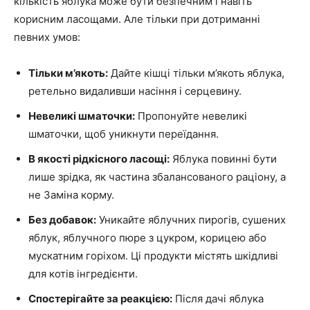
кількість яблука може бути безпечним і навіть
корисним ласощами. Але тільки при дотриманні
певних умов:
Тільки м’якоть:
Дайте кішці тільки м’якоть яблука,
ретельно видаливши насіння і серцевину.
Невеликі шматочки:
Пропонуйте невеликі
шматочки, щоб уникнути переїдання.
В якості рідкісного ласощі:
Яблука повинні бути
лише зрідка, як частина збалансованого раціону, а
не Заміна корму.
Без добавок:
Уникайте яблучних пирогів, сушених
яблук, яблучного пюре з цукром, корицею або
мускатним горіхом. Ці продукти містять шкідливі
для котів інгредієнти.
Спостерігайте за реакцією:
Після дачі яблука