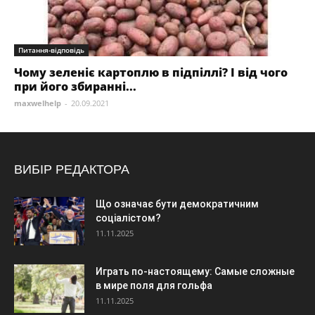
Питання-відповідь
Чому зеленіє картоплю в підпіллі? І від чого
при його збиранні...
maxwelhelp
-
20.09.2021
ВИБІР РЕДАКТОРА
Що означає бути демократичним
соціалістом?
11.11.2025
Играть по-настоящему: Самые сложные
в мире поля для гольфа
11.11.2025