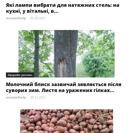
Які лампи вибрати для натяжних стель: на
кухні, у вітальні, в...
maxwelhelp
-
05.09.2021
Хвороби рослин
Молочний блиск зазвичай зявляється після
суворих зим. Листя на уражених гілках...
maxwelhelp
-
20.12.2021