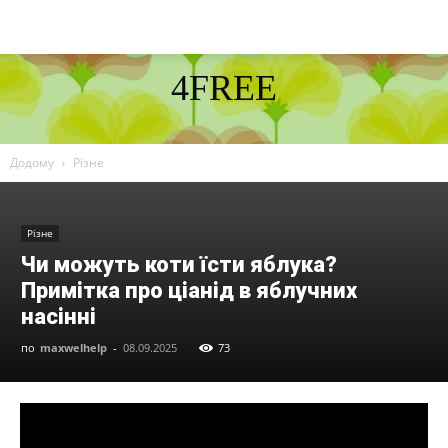
4FREE
DISCOVER THE ART OF PUBLISHING
Додому
Різне
Різне
Чи можуть коти їсти яблука?
Примітка про ціанід в яблучних
насінні
по
maxwelhelp
-
08.09.2025
73