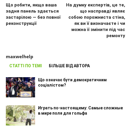
Що робити, якщо ваша
На думку експертів, це те,
задня панель здається
що насправді являє
застарілою — без повної
собою порожниста стіна,
реконструкції
як ви її визначаєте і чи
можна її змінити під час
ремонту
maxwelhelp
СТАТТІ ПО ТЕМІ
БІЛЬШЕ ВІД АВТОРА
Що означає бути демократичним
соціалістом?
Играть по-настоящему: Самые сложные
в мире поля для гольфа