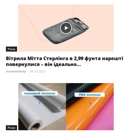
Різне
Вітрила Мітта Стерлінга в 2,99 фунта нарешті
повернулися – він ідеально...
maxwelhelp
-
04.10.2025
Різне