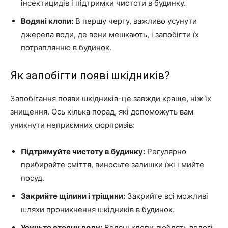
інсектицидів і підтримки чистоти в будинку.
Водяні клопи:
В першу чергу, важливо усунути
джерела води, де вони мешкають, і запобігти їх
потраплянню в будинок.
Як запобігти появі шкідників?
Запобігання появи шкідників-це завжди краще, ніж їх
знищення. Ось кілька порад, які допоможуть вам
уникнути неприємних сюрпризів:
Підтримуйте чистоту в будинку:
Регулярно
прибирайте сміття, виносьте залишки їжі і мийте
посуд.
Закрийте щілини і тріщини:
Закрийте всі можливі
шляхи проникнення шкідників в будинок.
Усуньте стоячу воду:
Водяні клопи люблять вологі