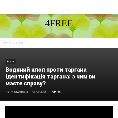
4FREE
DISCOVER THE ART OF PUBLISHING
Додому
Різне
Різне
Водяний клоп проти таргана
ідентифікація таргана: з чим ви
маєте справу?
по
maxwelhelp
-
03.09.2025
66