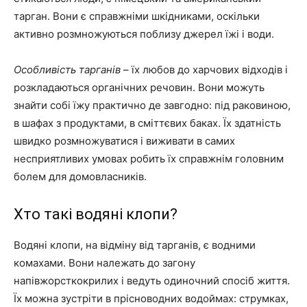
тарган. Вони є справжніми шкідниками, оскільки
активно розмножуються поблизу джерел їжі і води.
Особливість тарганів
– їх любов до харчових відходів і
розкладаються органічних речовин. Вони можуть
знайти собі їжу практично де завгодно: під раковиною,
в шафах з продуктами, в сміттєвих баках. Їх здатність
швидко розмножуватися і виживати в самих
несприятливих умовах робить їх справжнім головним
болем для домовласників.
Хто такі водяні клопи?
Водяні клопи, на відміну від тарганів, є водними
комахами. Вони належать до загону
напівжорсткокрилих і ведуть одиночний спосіб життя.
Їх можна зустріти в прісноводних водоймах: струмках,