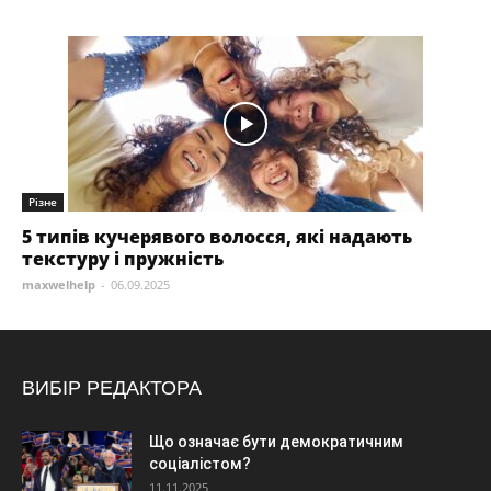
Різне
5 типів кучерявого волосся, які надають
текстуру і пружність
maxwelhelp
-
06.09.2025
ВИБІР РЕДАКТОРА
Що означає бути демократичним
соціалістом?
11.11.2025