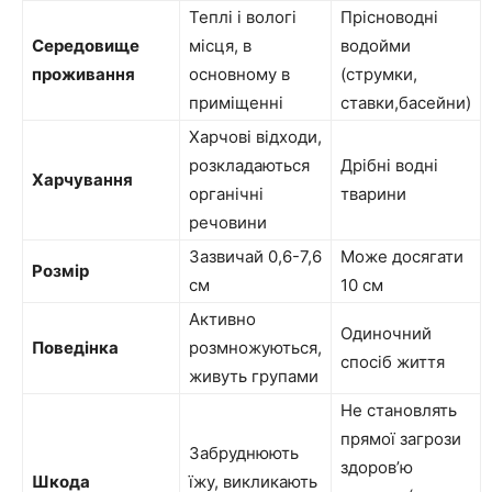
Теплі і вологі
Прісноводні
Середовище
місця, в
водойми
проживання
основному в
(струмки,
приміщенні
ставки,басейни)
Харчові відходи,
розкладаються
Дрібні водні
Харчування
органічні
тварини
речовини
Зазвичай 0,6-7,6
Може досягати
Розмір
см
10 см
Активно
Одиночний
Поведінка
розмножуються,
спосіб життя
живуть групами
Не становлять
прямої загрози
Забруднюють
здоров’ю
Шкода
їжу, викликають