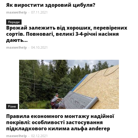
Як виростити здоровий цибуля?
maxwelhelp
-
07.11.2021
Поради
Врожай залежить від хороших, перевірених
сортів. Повновагі, великі 3-4-річні насіння
дають...
maxwelhelp
-
04.10.2021
Різне
Правила економного монтажу надійної
покрівлі: особливості застосування
підкладкового килима альфа anderep
maxwelhelp
-
02.12.2021