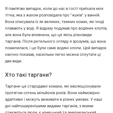
Я пам’ятаю випадок, коли до нас в гості приїхала моя
тітка, яка з жахом розповідала про “жуків” у ванній.
Вона описувала їх як великих, темних комах, які іноді
плавають у воді. Я відразу подумав про водяних клопів,
але вона була впевнена, що це якісь різновиди
тарганів. Після ретельного огляду я зрозумів, що вона
помилилася, і це були саме водяні клопи. Цей випадок
наочно показав, наскільки легко можна сплутати ці
два види.
Хто такі таргани?
Таргани-це стародавні комахи, які еволюціонували
протягом сотень мільйонів років. Вони неймовірно
адаптивні і можуть виживати в різних умовах. У наші
дні найпоширенішими видами тарганів, з якими
стикаються люди, є німецький та американський