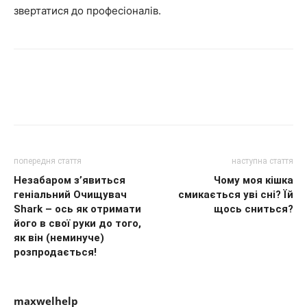
звертатися до професіоналів.
попередня стаття
наступна стаття
Незабаром з’явиться
Чому моя кішка
геніальний Очищувач
смикається уві сні? Їй
Shark – ось як отримати
щось сниться?
його в свої руки до того,
як він (неминуче)
розпродається!
maxwelhelp