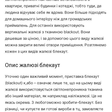
квартири, приватні будинки і котеджі, тобто туди, де
людина відчуває себе як вдома. Вони більше підходять
для домашнього інтер’єру ніж для громадських
приймалень. Для останніх використовують
вертикальні жалюзі з тканиною blackout. Вони
дешевше за ціною, і за допомогою цього виду жалюзі
можна закрити великі отвори приміщення. Розглянемо
кожен з цих видів жалюзі блекаут.
Опис жалюзі блекаут
Уточню один важливий момент, приставка блекаут
(blackout) к,або – означає лише те, що на цьому виді
жалюзі використовується світлонепроникна тканина
або інший матеріал, як наприклад наіліжалюзі. Це не
якась окрема. З любогоможно зробити-блекаут. Без
різниці, чи купуєте ви готові вироби в тц, замовляєте