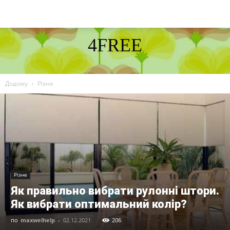
4FREE
DISCOVER THE ART OF PUBLISHING
Додому
Різне
Різне
Як правильно вибрати рулонні штори.
Як вибрати оптимальний колір?
по
maxwelhelp
-
02.12.2021
206