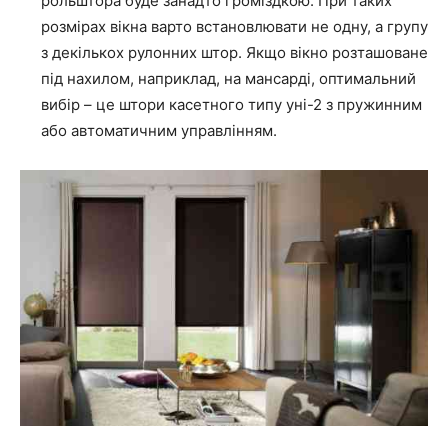
рольштора буде занадто громіздкою. При таких
розмірах вікна варто встановлювати не одну, а групу
з декількох рулонних штор. Якщо вікно розташоване
під нахилом, наприклад, на мансарді, оптимальний
вибір – це штори касетного типу уні-2 з пружинним
або автоматичним управлінням.