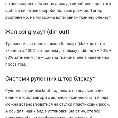
на аліекспресс або звернулися до виробника, для того
щоб він виготовив вироби під ваші розміри. Тепер
розглянемо, на які можна встановити тканину блекаут.
Жалюзі дімаут (dimout)
Тут зовсім все просто, якщо блекаут (blackout) – це
тканина зі 100% затіненням , то дімаут (dimout) – 70% –
80% затінення , теж щільна тканина, але з невеликим
просвітом.
Системи рулонних штор блекаут
Рулонні штори blackout поділяють на два основних
види – еторольштори з щільною тканиною і.і ті й інші
можна встановлюватися на стулки пластикових вікон.
А ось для інших видів установки (на стіну, стелю)
підходять тільки свободновисящие системиі.