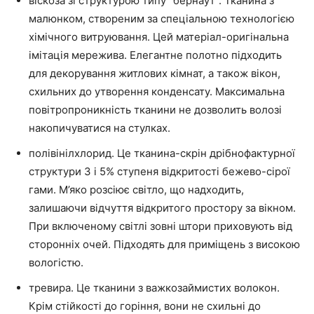
віскоза зі структурою типу “бернаут”. Тканина з
малюнком, створеним за спеціальною технологією
хімічного витруювання. Цей матеріал-оригінальна
імітація мережива. Елегантне полотно підходить
для декорування житлових кімнат, а також вікон,
схильних до утворення конденсату. Максимальна
повітропроникність тканини не дозволить волозі
накопичуватися на стулках.
полівінілхлорид. Це тканина-скрін дрібнофактурної
структури 3 і 5% ступеня відкритості бежево-сірої
гами. М’яко розсіює світло, що надходить,
залишаючи відчуття відкритого простору за вікном.
При включеному світлі зовні штори приховують від
сторонніх очей. Підходять для приміщень з високою
вологістю.
тревира. Це тканини з важкозаймистих волокон.
Крім стійкості до горіння, вони не схильні до