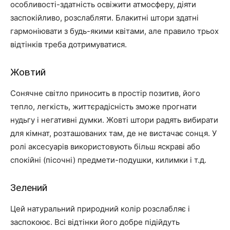
особливості-здатність освіжити атмосферу, діяти
заспокійливо, розслабляти. Блакитні штори здатні
гармоніювати з будь-якими квітами, але правило трьох
відтінків треба дотримуватися.
Жовтий
Сонячне світло приносить в простір позитив, його
тепло, легкість, життєрадісність зможе прогнати
нудьгу і негативні думки. Жовті штори радять вибирати
для кімнат, розташованих там, де не вистачає сонця. У
ролі аксесуарів використовують більш яскраві або
спокійні (пісочні) предмети-подушки, килимки і т.д.
Зелений
Цей натуральний природний колір розслабляє і
заспокоює. Всі відтінки його добре підійдуть