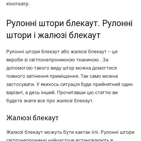
кінотеатр.
Рулонні штори блекаут. Рулонні
штори і жалюзі блекаут
Рулонні штори блекаут або жалюзі блекаут – це
вироби зі світлонепроникною тканиною . За
допомогою такого виду штор можна домогтися
повного затінення приміщення. Так само можна
застосувати. У якихось ситуація буде прийнятний один
варіант, а десь інший. Прочитавши цю статтю ви
будете знати все про жалюзі блекаут.
Жалюзі блекаут
Жалюзі блекаут можуть бути кактак іілі. Рулонні штори
світлонепроникні найчастіше встановлюють в