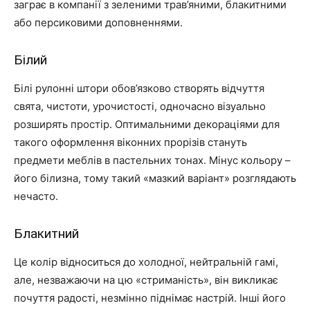
заграє в компанії з зеленими трав’яними, блакитними
або персиковими доповненнями.
Білий
Білі рулонні штори обов’язково створять відчуття
свята, чистоти, урочистості, одночасно візуально
розширять простір. Оптимальними декораціями для
такого оформлення віконних прорізів стануть
предмети меблів в пастельних тонах. Мінус кольору –
його білизна, тому такий «мазкий варіант» розглядають
нечасто.
Блакитний
Це колір відноситься до холодної, нейтральній гамі,
але, незважаючи на цю «стриманість», він викликає
почуття радості, незмінно піднімає настрій. Інші його