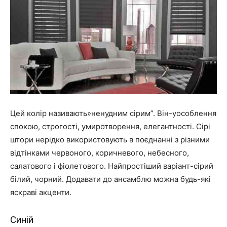
Цей колір називають»ненудним сірим”. Він-уособлення
спокою, строгості, умиротворення, елегантності. Сірі
штори нерідко використовують в поєднанні з різними
відтінками червоного, коричневого, небесного,
салатового і фіолетового. Найпростіший варіант-сірий
білий, чорний. Додавати до ансамблю можна будь-які
яскраві акценти.
Синій